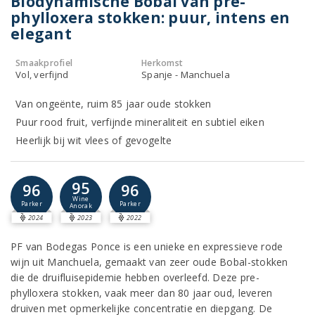
Biodynamische Bobal van pre-
phylloxera stokken: puur, intens en
elegant
Smaakprofiel
Herkomst
Vol, verfijnd
Spanje - Manchuela
Van ongeënte, ruim 85 jaar oude stokken
Puur rood fruit, verfijnde mineraliteit en subtiel eiken
Heerlijk bij wit vlees of gevogelte
95
96
96
Wine
Parker
Parker
Anorak
2024
2023
2022
PF van Bodegas Ponce is een unieke en expressieve rode
wijn uit Manchuela, gemaakt van zeer oude Bobal-stokken
die de druifluisepidemie hebben overleefd. Deze pre-
phylloxera stokken, vaak meer dan 80 jaar oud, leveren
druiven met opmerkelijke concentratie en diepgang. De