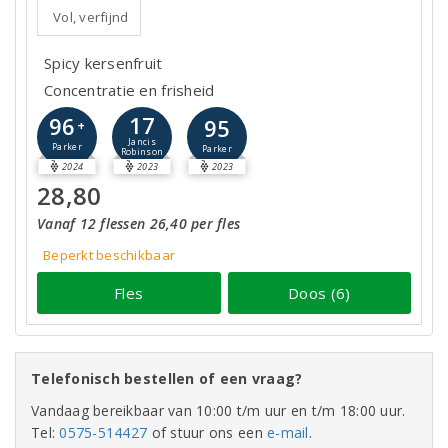
Vol, verfijnd
Spicy kersenfruit
Concentratie en frisheid
17
96
95
+
Jancis
Parker
Parker
Robinson
2024
2023
2023
28,80
Vanaf 12 flessen 26,40 per fles
Beperkt beschikbaar
Fles
Doos (6)
Telefonisch bestellen of een vraag?
Vandaag bereikbaar van 10:00 t/m uur en t/m 18:00 uur.
Tel:
0575-514427
of stuur ons een
e-mail
.