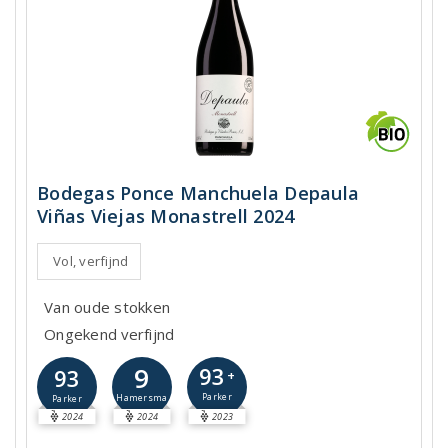
Bodegas Ponce Manchuela Depaula
Viñas Viejas Monastrell 2024
Vol, verfijnd
Van oude stokken
Ongekend verfijnd
9
93
93
+
Parker
Hamersma
Parker
2024
2024
2023