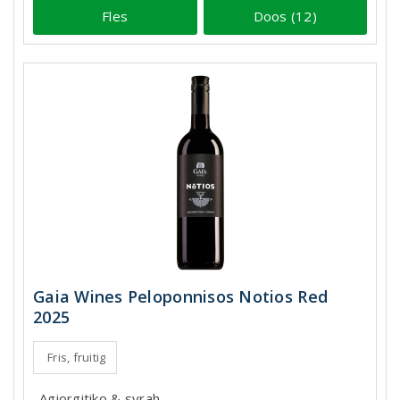
Fles
Doos (12)
Gaia Wines Peloponnisos Notios Red
2025
Fris, fruitig
Agiorgitiko & syrah