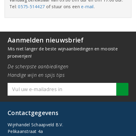
Tel:
0575-514427
of stuur ons een
e-mail
.
Aanmelden nieuwsbrief
Mis niet langer de beste wijnaanbiedingen en mooiste
proeverijen!
De scherpste aanbiedingen
Handige wijn en spijs tips
Contactgegevens
Wijnhandel Schaapveld B.V.
Pelikaanstraat 4a