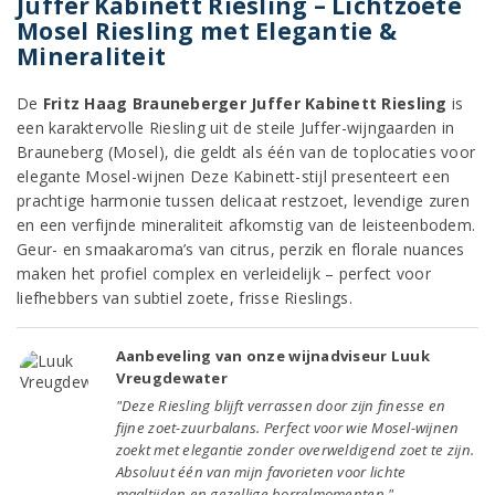
Juffer Kabinett Riesling – Lichtzoete
Mosel Riesling met Elegantie &
Mineraliteit
De
Fritz Haag Brauneberger Juffer Kabinett Riesling
is
een karaktervolle Riesling uit de steile Juffer-wijngaarden in
Brauneberg (Mosel), die geldt als één van de toplocaties voor
elegante Mosel-wijnen Deze Kabinett-stijl presenteert een
prachtige harmonie tussen delicaat restzoet, levendige zuren
en een verfijnde mineraliteit afkomstig van de leisteenbodem.
Geur- en smaakaroma’s van citrus, perzik en florale nuances
maken het profiel complex en verleidelijk – perfect voor
liefhebbers van subtiel zoete, frisse Rieslings.
Aanbeveling van onze wijnadviseur Luuk
Vreugdewater
"Deze Riesling blijft verrassen door zijn finesse en
fijne zoet-zuurbalans. Perfect voor wie Mosel-wijnen
zoekt met elegantie zonder overweldigend zoet te zijn.
Absoluut één van mijn favorieten voor lichte
maaltijden en gezellige borrelmomenten."