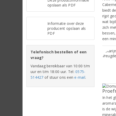
Deze productinformatie
Caberne
opslaan als PDF
biedt de
rijpt g
wat bijd
Informatie over deze
zich me
producent opslaan als
bessen,
PDF
een min
Telefonisch bestellen of een
vraag?
Vandaag bereikbaar van 10:00 t/m
uur en t/m 18:00 uur. Tel:
0575-
514427
of stuur ons een
e-mail
.
Proef
In het g
aroma's
is de wi
minerali