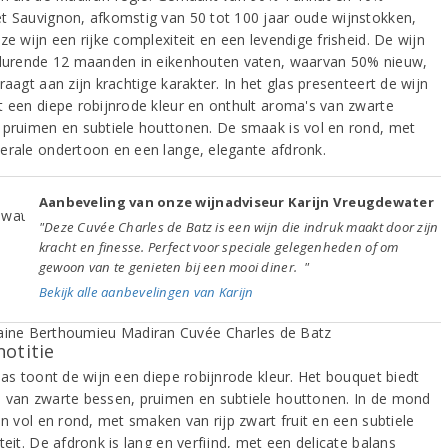
t Sauvignon, afkomstig van 50 tot 100 jaar oude wijnstokken,
ze wijn een rijke complexiteit en een levendige frisheid. De wijn
edurende 12 maanden in eikenhouten vaten, waarvan 50% nieuw,
raagt aan zijn krachtige karakter. In het glas presenteert de wijn
t een diepe robijnrode kleur en onthult aroma's van zwarte
 pruimen en subtiele houttonen. De smaak is vol en rond, met
erale ondertoon en een lange, elegante afdronk.
Aanbeveling van onze wijnadviseur Karijn Vreugdewater
"Deze Cuvée Charles de Batz is een wijn die indruk maakt door zijn
kracht en finesse. Perfect voor speciale gelegenheden of om
gewoon van te genieten bij een mooi diner. "
Bekijk alle aanbevelingen van Karijn
notitie
las toont de wijn een diepe robijnrode kleur. Het bouquet biedt
 van zwarte bessen, pruimen en subtiele houttonen. In de mond
jn vol en rond, met smaken van rijp zwart fruit en een subtiele
teit. De afdronk is lang en verfijnd, met een delicate balans