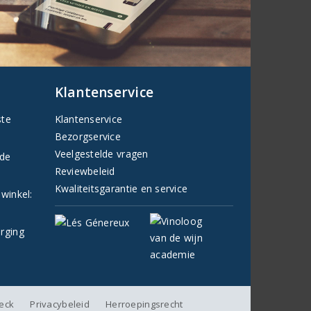
Klantenservice
ste
Klantenservice
Bezorgservice
Veelgestelde vragen
fde
Reviewbeleid
Kwaliteitsgarantie en service
 winkel:
orging
heck
Privacybeleid
Herroepingsrecht