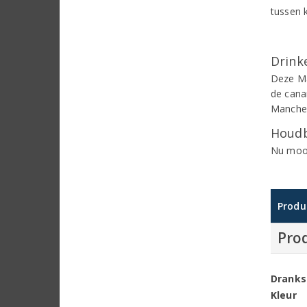
tussen k
Drinke
Deze Ma
de cana
Manche
Houdb
Nu mooi
Produ
Pro
Dranks
Kleur