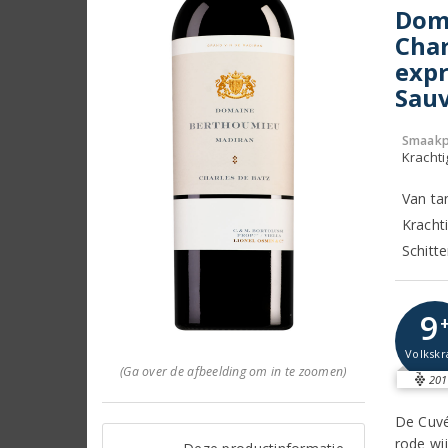
Dom
Char
expr
Sauv
Smaakp
Krachti
Van ta
Krachti
Schitt
9
Volkskr
(Ga over de afbeelding om in te zoomen)
201
De Cuvé
rode wi