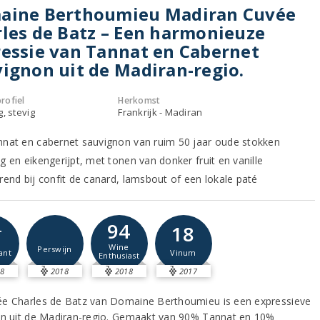
aine Berthoumieu Madiran Cuvée
les de Batz – Een harmonieuze
essie van Tannat en Cabernet
ignon uit de Madiran-regio.
rofiel
Herkomst
g, stevig
Frankrijk - Madiran
nnat en cabernet sauvignon van ruim 50 jaar oude stokken
g en eikengerijpt, met tonen van donker fruit en vanille
erend bij confit de canard, lamsbout of een lokale paté
94
18
+
Wine
Perswijn
Vinum
ant
Enthusiast
8
2018
2018
2017
e Charles de Batz van Domaine Berthoumieu is een expressieve
jn uit de Madiran-regio. Gemaakt van 90% Tannat en 10%