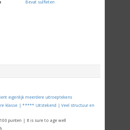
n
Bevat sulfieten
ient eigenlijk meerdere uitroeptekens
e klasse | ***** Uitstekend | Veel structuur en
00 punten | It is sure to age well
ch