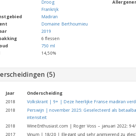
Droog
Allergene
Frankrijk
mstgebied
Madiran
ent
Domaine Berthoumieu
aar
2019
pakking
6 flessen
houd
750 ml
l
14,50%
erscheidingen (5)
Jaar
Onderscheiding
2018
Volkskrant | 9+ | Deze heerlijke Franse madiran verd
2018
Perswijn | november 2025: Geselecteerd als betaalbar
intensiteit
2018
WineEnthusiast.com | Roger Voss – januari 2022: 94/1
2017
Vinum | 18/20 | Elegant und sehr animierend zu glei