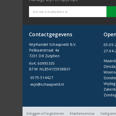
Contactgegevens
Open
Wijnhandel Schaapveld B.V.
05-05-
Pelikaanstraat 4a
27-04-
7201 DR Zutphen
Maand
KvK: 60995335
Dinsda
BTW: NL854155958B01
Woens
0575-514427
Donder
Vrijdag
wijn@schaapveld.nl
Zaterd
Zondag
Inloggen of registreren
Klantenservice
Veilig wi