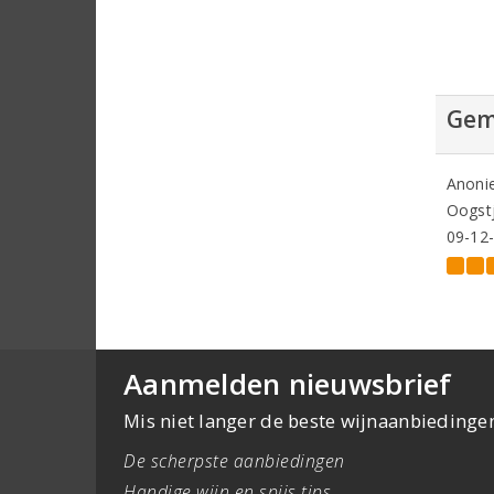
Gem
Anoni
Oogstj
09-12
Aanmelden nieuwsbrief
Mis niet langer de beste wijnaanbiedinge
De scherpste aanbiedingen
Handige wijn en spijs tips