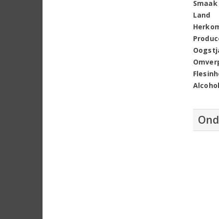
Smaak
Land
Herko
Produc
Oogstj
Omver
Flesin
Alcoho
Ond