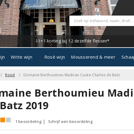
11+1 korting bij 12 dezelfde flessen*
ijn
Witte wijn
Rosé wijn
Mousserend & meer
Schaa
Rood
Domaine Berthoumieu Madiran Cuvée Charles de Batz
maine Berthoumieu Madir
 Batz 2019
1 beoordeling
Schrijf een beoordeling