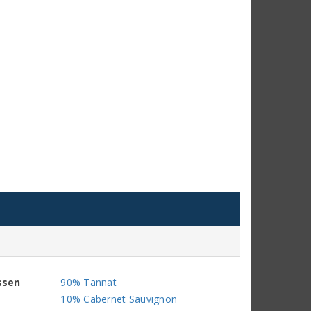
ssen
90% Tannat
10% Cabernet Sauvignon