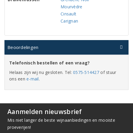
Mourvèdre
Cinsault
Carignan
Beoordelingen
Telefonisch bestellen of een vraag?
Helaas zijn wij nu gesloten. Tel:
0575-514427
of stuur
ons een
e-mail
.
Aanmelden nieuwsbrief
Mis niet langer de beste wijnaanbiedingen en mooiste
proeverijen!