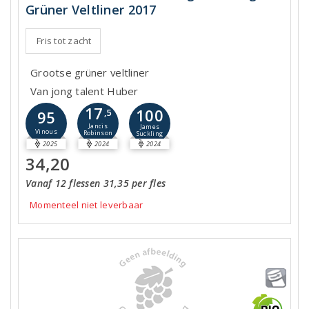
Grüner Veltliner 2017
Fris tot zacht
Grootse grüner veltliner
Van jong talent Huber
17
100
95
,5
Jancis
James
Vinous
Robinson
Suckling
2025
2024
2024
34,20
Vanaf 12 flessen 31,35 per fles
Momenteel niet leverbaar