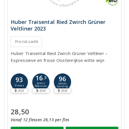
Huber Traisental Ried Zwirch Grüner
Veltliner 2023
Fris tot zacht
Huber Traisental Ried Zwirch Grüner Veltliner –
Expressieve en frisse Oostenrijkse witte wijn
16
96
93
,5
Jancis
James
Vinous
Robinson
Suckling
2025
2024
2024
28,50
Vanaf 12 flessen 26,13 per fles