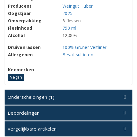
Producent
Weingut Huber
Oogstjaar
2025
Omverpakking
6 flessen
Flesinhoud
750 ml
Alcohol
12,00%
Druivenrassen
100% Grüner Veltliner
Allergenen
Bevat sulfieten
Kenmerken
Vegan
Onderscheidingen (1)
Beoordelingen
Vergelijkbare artikelen