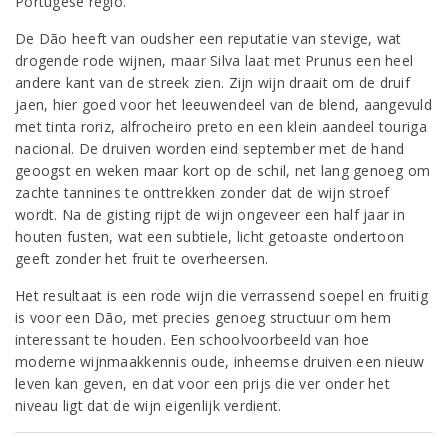
Portugese regio.
De Dão heeft van oudsher een reputatie van stevige, wat
drogende rode wijnen, maar Silva laat met Prunus een heel
andere kant van de streek zien. Zijn wijn draait om de druif
jaen, hier goed voor het leeuwendeel van de blend, aangevuld
met tinta roriz, alfrocheiro preto en een klein aandeel touriga
nacional. De druiven worden eind september met de hand
geoogst en weken maar kort op de schil, net lang genoeg om
zachte tannines te onttrekken zonder dat de wijn stroef
wordt. Na de gisting rijpt de wijn ongeveer een half jaar in
houten fusten, wat een subtiele, licht getoaste ondertoon
geeft zonder het fruit te overheersen.
Het resultaat is een rode wijn die verrassend soepel en fruitig
is voor een Dão, met precies genoeg structuur om hem
interessant te houden. Een schoolvoorbeeld van hoe
moderne wijnmaakkennis oude, inheemse druiven een nieuw
leven kan geven, en dat voor een prijs die ver onder het
niveau ligt dat de wijn eigenlijk verdient.