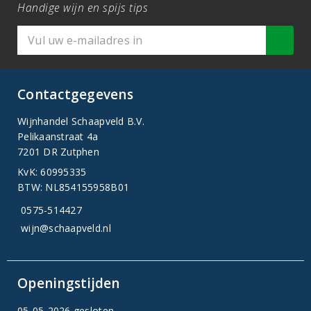
Handige wijn en spijs tips
Contactgegevens
Wijnhandel Schaapveld B.V.
Pelikaanstraat 4a
7201 DR Zutphen
KvK: 60995335
BTW: NL854155958B01
0575-514427
wijn@schaapveld.nl
Openingstijden
05-05-2026 gesloten