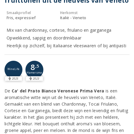
fruittonen uit de heuvels van Veneto
Smaakprofiel
Herkomst
Fris, expressief
Italië - Veneto
Mix van chardonnay, cortese, friulano en garganega
Opwekkend, sappig en doordrinkbaar
Heerlijk op zichzelf, bij Italiaanse vleeswaren of bij antipasti
8
,5
WineLife
Hamersma
2025
2023
De
Ca' del Prato Bianco Veronese Prima Vera
is een
aromatische witte wijn uit de heuvels van Veneto, Italië.
Gemaakt van een blend van Chardonnay, Tocai Friulano,
Cortese en Garganega, biedt deze wijn een levendig en fruitig
karakter. In het glas presenteert hij zich met een heldere,
lichtgele kleur. Het bouquet onthult aroma's van bloesem,
groene appel, peer en meloen. In de mond is de wijn fris en