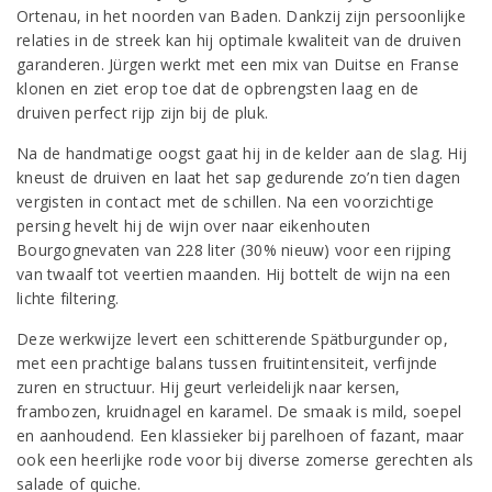
Ortenau, in het noorden van Baden. Dankzij zijn persoonlijke
relaties in de streek kan hij optimale kwaliteit van de druiven
garanderen. Jürgen werkt met een mix van Duitse en Franse
klonen en ziet erop toe dat de opbrengsten laag en de
druiven perfect rijp zijn bij de pluk.
Na de handmatige oogst gaat hij in de kelder aan de slag. Hij
kneust de druiven en laat het sap gedurende zo’n tien dagen
vergisten in contact met de schillen. Na een voorzichtige
persing hevelt hij de wijn over naar eikenhouten
Bourgognevaten van 228 liter (30% nieuw) voor een rijping
van twaalf tot veertien maanden. Hij bottelt de wijn na een
lichte filtering.
Deze werkwijze levert een schitterende Spätburgunder op,
met een prachtige balans tussen fruitintensiteit, verfijnde
zuren en structuur. Hij geurt verleidelijk naar kersen,
frambozen, kruidnagel en karamel. De smaak is mild, soepel
en aanhoudend. Een klassieker bij parelhoen of fazant, maar
ook een heerlijke rode voor bij diverse zomerse gerechten als
salade of quiche.