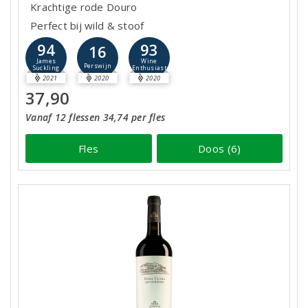
Krachtige rode Douro
Perfect bij wild & stoof
94
93
16
James
Wine
Perswijn
Suckling
Enthusiast
2021
2020
2020
37,90
Vanaf 12 flessen 34,74 per fles
Fles
Doos (6)