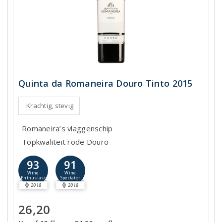
Quinta da Romaneira Douro Tinto 2015
Krachtig, stevig
Romaneira’s vlaggenschip
Topkwaliteit rode Douro
93
91
Wine
Wine
Enthusiast
Spectator
2018
2018
26,20