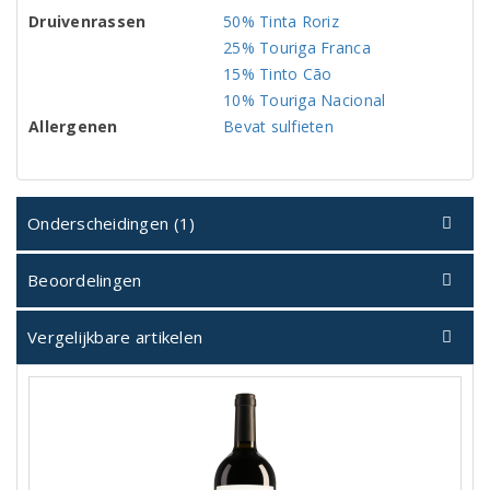
Druivenrassen
50% Tinta Roriz
25% Touriga Franca
15% Tinto Cão
10% Touriga Nacional
Allergenen
Bevat sulfieten
Onderscheidingen (1)
Beoordelingen
Vergelijkbare artikelen