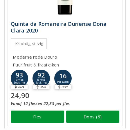
Quinta da Romaneira Duriense Dona
Clara 2020
Krachtig, stevig
Moderne rode Douro
Puur fruit & fraai eiken
93
92
16
James
James
Perswijn
Suckling
Suckling
2024
2020
2019
24,90
Vanaf 12 flessen 22,83 per fles
Fles
Doos (6)