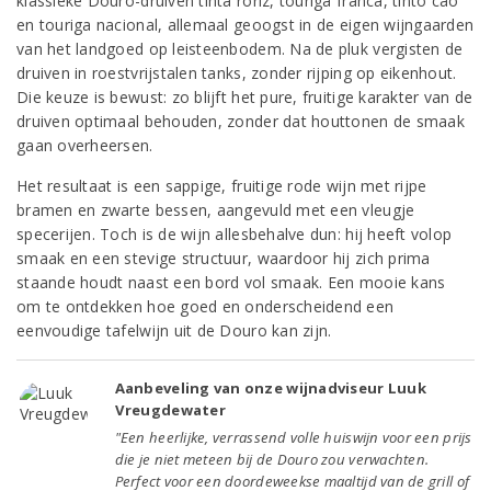
klassieke Douro-druiven tinta roriz, touriga franca, tinto cão
en touriga nacional, allemaal geoogst in de eigen wijngaarden
van het landgoed op leisteenbodem. Na de pluk vergisten de
druiven in roestvrijstalen tanks, zonder rijping op eikenhout.
Die keuze is bewust: zo blijft het pure, fruitige karakter van de
druiven optimaal behouden, zonder dat houttonen de smaak
gaan overheersen.
Het resultaat is een sappige, fruitige rode wijn met rijpe
bramen en zwarte bessen, aangevuld met een vleugje
specerijen. Toch is de wijn allesbehalve dun: hij heeft volop
smaak en een stevige structuur, waardoor hij zich prima
staande houdt naast een bord vol smaak. Een mooie kans
om te ontdekken hoe goed en onderscheidend een
eenvoudige tafelwijn uit de Douro kan zijn.
Aanbeveling van onze wijnadviseur Luuk
Vreugdewater
"Een heerlijke, verrassend volle huiswijn voor een prijs
die je niet meteen bij de Douro zou verwachten.
Perfect voor een doordeweekse maaltijd van de grill of