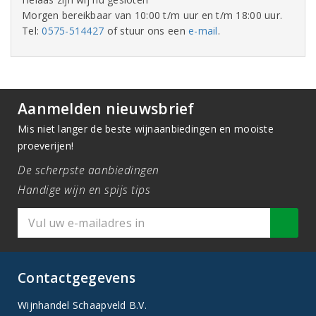
Morgen bereikbaar van 10:00 t/m uur en t/m 18:00 uur.
Tel:
0575-514427
of stuur ons een
e-mail
.
Aanmelden nieuwsbrief
Mis niet langer de beste wijnaanbiedingen en mooiste
proeverijen!
De scherpste aanbiedingen
Handige wijn en spijs tips
Contactgegevens
Wijnhandel Schaapveld B.V.