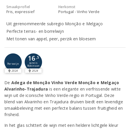
Smaakprofiel
Herkomst
Fris, expressief
Portugal - Vinho Verde
Uit gerenommeerde subregio Monção e Melgaço
Perfecte terras- en borrelwijn
Met tonen van appel, peer, perzik en bloesem
16
,5
Jancis
Perswijn
Robinson
2024
2024
De
Adega de Monção Vinho Verde Monção e Melgaço
Alvarinho-Trajadura
is een elegante en verfrissende witte
wijn uit de iconische Vinho Verde-regio in Portugal. Deze
blend van Alvarinho en Trajadura druiven biedt een levendige
smaakbeleving met een perfecte balans tussen fruitigheid en
frisheid.
In het glas schittert de wijn met een heldere lichtgele kleur