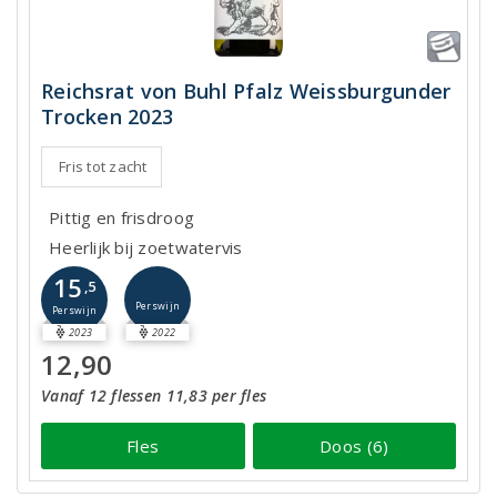
Reichsrat von Buhl Pfalz Weissburgunder
Trocken 2023
Fris tot zacht
Pittig en frisdroog
Heerlijk bij zoetwatervis
15
,5
Perswijn
Perswijn
2023
2022
12,90
Vanaf 12 flessen 11,83 per fles
Fles
Doos (6)