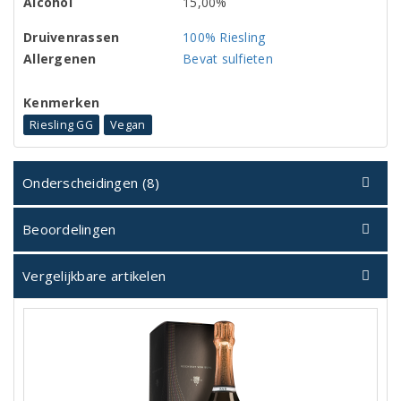
Alcohol
15,00%
Druivenrassen
100% Riesling
Allergenen
Bevat sulfieten
Kenmerken
Riesling GG
Vegan
Onderscheidingen (8)
Beoordelingen
Vergelijkbare artikelen