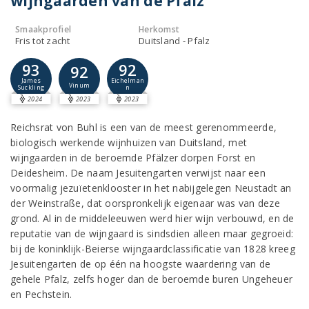
wijngaarden van de Pfalz
Smaakprofiel
Herkomst
Fris tot zacht
Duitsland - Pfalz
93
92
92
James
Eichelman
Vinum
Suckling
n
2024
2023
2023
Reichsrat von Buhl is een van de meest gerenommeerde,
biologisch werkende wijnhuizen van Duitsland, met
wijngaarden in de beroemde Pfälzer dorpen Forst en
Deidesheim. De naam Jesuitengarten verwijst naar een
voormalig jezuïetenklooster in het nabijgelegen Neustadt an
der Weinstraße, dat oorspronkelijk eigenaar was van deze
grond. Al in de middeleeuwen werd hier wijn verbouwd, en de
reputatie van de wijngaard is sindsdien alleen maar gegroeid:
bij de koninklijk-Beierse wijngaardclassificatie van 1828 kreeg
Jesuitengarten de op één na hoogste waardering van de
gehele Pfalz, zelfs hoger dan de beroemde buren Ungeheuer
en Pechstein.