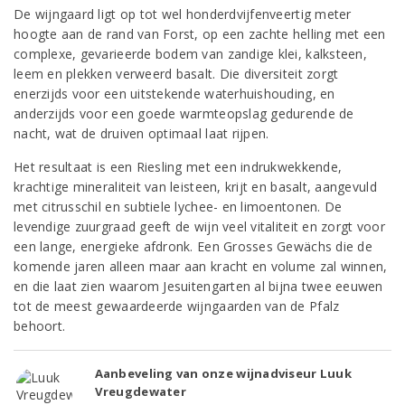
De wijngaard ligt op tot wel honderdvijfenveertig meter
hoogte aan de rand van Forst, op een zachte helling met een
complexe, gevarieerde bodem van zandige klei, kalksteen,
leem en plekken verweerd basalt. Die diversiteit zorgt
enerzijds voor een uitstekende waterhuishouding, en
anderzijds voor een goede warmteopslag gedurende de
nacht, wat de druiven optimaal laat rijpen.
Het resultaat is een Riesling met een indrukwekkende,
krachtige mineraliteit van leisteen, krijt en basalt, aangevuld
met citrusschil en subtiele lychee- en limoentonen. De
levendige zuurgraad geeft de wijn veel vitaliteit en zorgt voor
een lange, energieke afdronk. Een Grosses Gewächs die de
komende jaren alleen maar aan kracht en volume zal winnen,
en die laat zien waarom Jesuitengarten al bijna twee eeuwen
tot de meest gewaardeerde wijngaarden van de Pfalz
behoort.
Aanbeveling van onze wijnadviseur Luuk
Vreugdewater