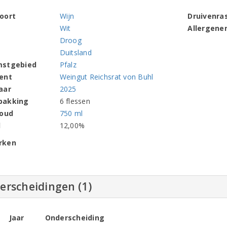
oort
Wijn
Druivenra
Wit
Allergene
Droog
Duitsland
mstgebied
Pfalz
ent
Weingut Reichsrat von Buhl
aar
2025
pakking
6 flessen
houd
750 ml
l
12,00%
rken
erscheidingen (1)
Jaar
Onderscheiding