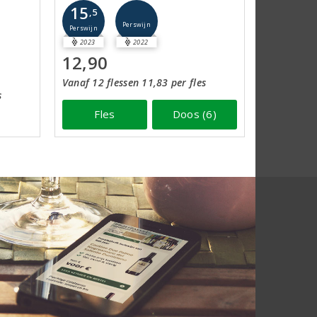
15
,5
Perswijn
Perswijn
2023
2022
12,90
Vanaf 12 flessen 11,83 per fles
s
Fles
Doos (6)