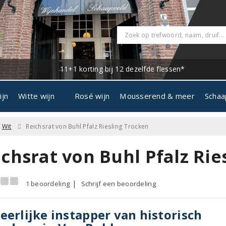
11+1 korting bij 12 dezelfde flessen*
ijn
Witte wijn
Rosé wijn
Mousserend & meer
Schaa
Wit
Reichsrat von Buhl Pfalz Riesling Trocken
chsrat von Buhl Pfalz Rie
1 beoordeling
Schrijf een beoordeling
eerlijke instapper van historisch