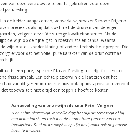
iven van deze vertrouwde telers te gebruiken voor deze
lijke Riesling.
 in de kelder aangekomen, verwerkt wijnmaker Simone Frigerio
uiven precies zoals hij dat doet met de druiven van de eigen
gaarden, volgens dezelfde strenge kwaliteitsnormen. Na de
rijpt de wijn op de fijne gist in roestvrijstalen tanks, waarna
 de wijn bottelt zonder klaring of andere technische ingrepen. Die
zorgt ervoor dat het volle, pure karakter van de druif optimaal
 blijft.
ltaat is een pure, typische Pfälzer Riesling met rijp fruit en een
nd frisse smaak. Een echte plezierwijn die laat zien dat het
chap van dit gerenommeerde huis ook op instapniveau overeind
en dat topkwaliteit niet altijd een topprijs hoeft te kosten.
Aanbeveling van onze wijnadviseur Peter Vergeer
"Een echte plezierwijn voor elke dag: heerlijk als terraswijn of bij
een lichte lunch, en toch met de herkenbare precisie van een
topwijnhuis. Snel na de oogst al op zijn best, maar ook nog enkele
jaren te bewaren."