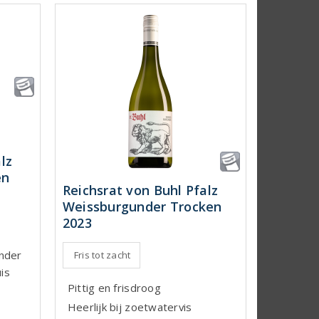
lz
en
Reichsrat von Buhl Pfalz
Weissburgunder Trocken
2023
nder
Fris tot zacht
uis
Pittig en frisdroog
Heerlijk bij zoetwatervis