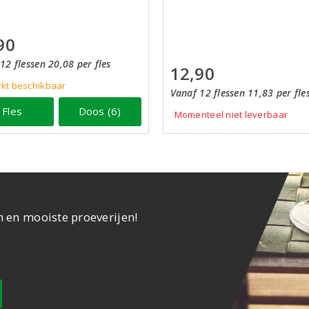
90
12 flessen 20,08 per fles
12,90
kt beschikbaar
Vanaf 12 flessen 11,83 per fle
Fles
Doos (6)
Momenteel niet leverbaar
n en mooiste proeverijen!