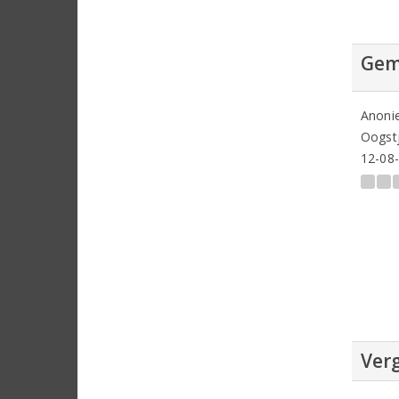
Gem
Anoni
Oogstj
12-08
Verg