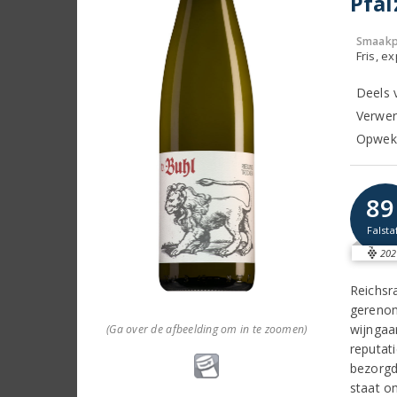
Pfal
Smaakp
Fris, e
Deels 
Verwer
Opwekk
89
Falsta
202
Reichsr
gerenom
wijngaa
(Ga over de afbeelding om in te zoomen)
reputat
bezorgd
staat o