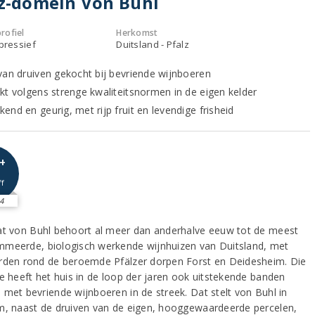
z-domein Von Buhl
rofiel
Herkomst
xpressief
Duitsland - Pfalz
van druiven gekocht bij bevriende wijnboeren
kt volgens strenge kwaliteitsnormen in de eigen kelder
end en geurig, met rijp fruit en levendige frisheid
+
ff
4
at von Buhl behoort al meer dan anderhalve eeuw tot de meest
meerde, biologisch werkende wijnhuizen van Duitsland, met
rden rond de beroemde Pfälzer dorpen Forst en Deidesheim. Die
ie heeft het huis in de loop der jaren ook uitstekende banden
 met bevriende wijnboeren in de streek. Dat stelt von Buhl in
m, naast de druiven van de eigen, hooggewaardeerde percelen,