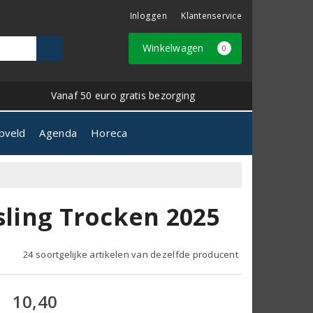
Inloggen
Klantenservice
Winkelwagen
0
Vanaf 50 euro gratis bezorging
pveld
Agenda
Horeca
sling Trocken 2025
24 soortgelijke artikelen van dezelfde producent
10,40