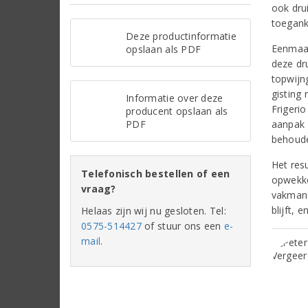
ook dru
toeganke
Deze productinformatie
Eenmaal
opslaan als PDF
deze dr
topwijn
gisting 
Informatie over deze
Frigerio
producent opslaan als
PDF
aanpak 
behouden
Het resu
Telefonisch bestellen of een
opwekke
vraag?
vakmans
blijft, 
Helaas zijn wij nu gesloten. Tel:
0575-514427
of stuur ons een
e-
mail
.