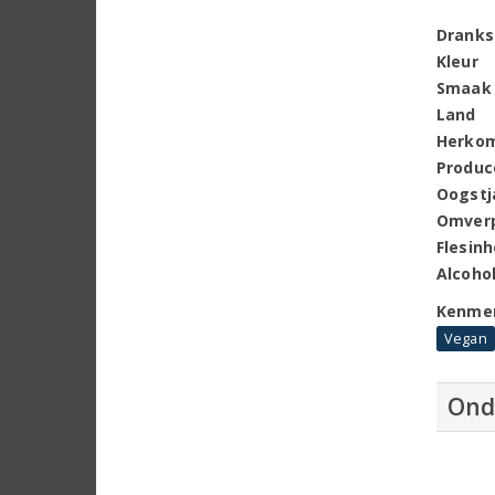
Dranks
Kleur
Smaak
Land
Herko
Produc
Oogstj
Omver
Flesin
Alcoho
Kenme
Vegan
Ond