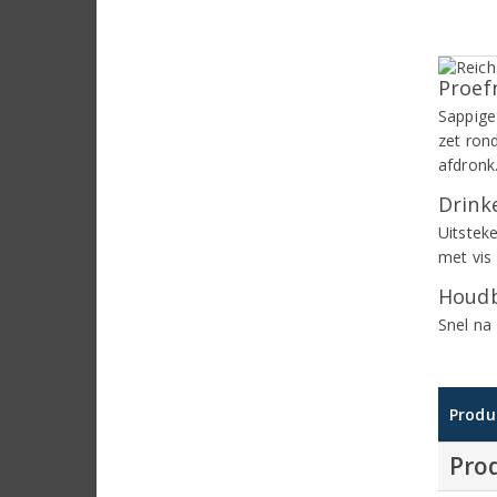
Proef
Sappige
zet ron
afdronk
Drinke
Uitsteke
met vis 
Houdb
Snel na
Produ
Pro