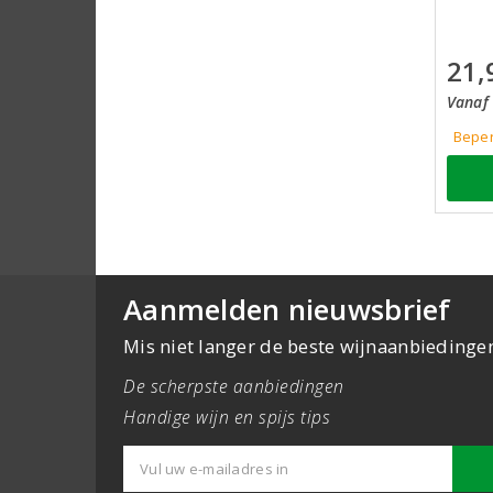
21,
Vanaf 
Beper
Aanmelden nieuwsbrief
Mis niet langer de beste wijnaanbiedinge
De scherpste aanbiedingen
Handige wijn en spijs tips