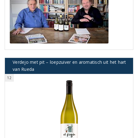
Verdejo met pit – loepzuiver en aromatisch uit het hart
van Rueda
12