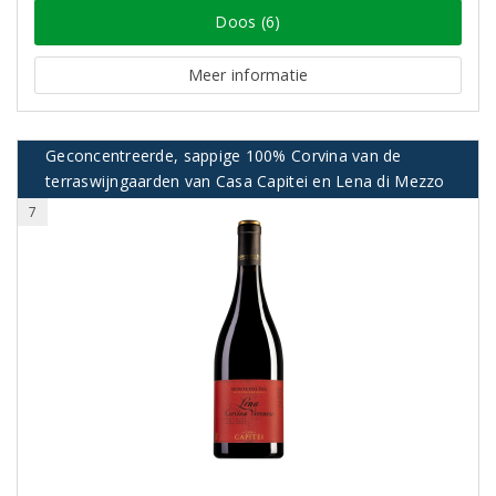
Doos (6)
Meer informatie
Geconcentreerde, sappige 100% Corvina van de
terraswijngaarden van Casa Capitei en Lena di Mezzo
7