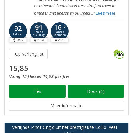
en mineraal. Panizzi weet deze druif tot leven te
brengen met finesse en puurheid..."
Lees meer
16
91
92
,5
Jancis
James
Falstaff
Robinson
Suckling
2025
2024
2023
Op verlanglijst
15,85
Vanaf 12 flessen 14,53 per fles
Fles
Doos (6)
Meer informatie
Verfijnde Pinot Grigio uit het prestigieuze Collio, veel