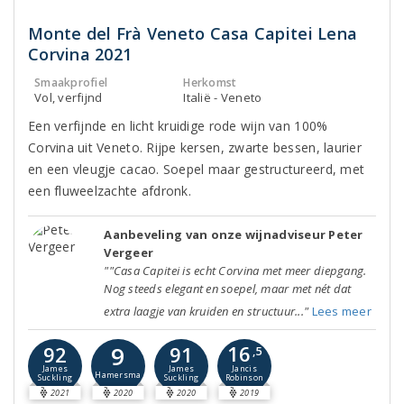
Monte del Frà Veneto Casa Capitei Lena
Corvina 2021
Smaakprofiel
Herkomst
Vol, verfijnd
Italië - Veneto
Een verfijnde en licht kruidige rode wijn van 100%
Corvina uit Veneto. Rijpe kersen, zwarte bessen, laurier
en een vleugje cacao. Soepel maar gestructureerd, met
een fluweelzachte afdronk.
Aanbeveling van onze wijnadviseur Peter
Vergeer
""Casa Capitei is echt Corvina met meer diepgang.
Nog steeds elegant en soepel, maar met nét dat
extra laagje van kruiden en structuur..."
Lees meer
16
9
92
91
,5
Jancis
James
James
Hamersma
Robinson
Suckling
Suckling
2021
2020
2020
2019