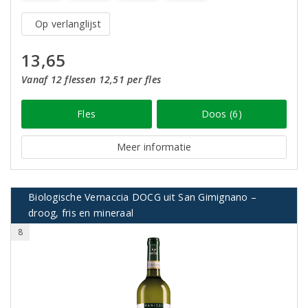
Op verlanglijst
13,65
Vanaf 12 flessen 12,51 per fles
Fles
Doos (6)
Meer informatie
Biologische Vernaccia DOCG uit San Gimignano –
droog, fris en mineraal
8