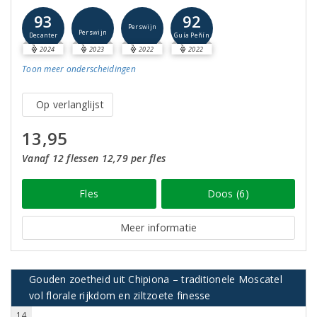
93
92
Perswijn
Perswijn
Decanter
Guía Peñín
2024
2023
2022
2022
Toon meer
onderscheidingen
Op verlanglijst
13,95
Vanaf 12 flessen 12,79 per fles
Fles
Doos (6)
Meer informatie
Gouden zoetheid uit Chipiona – traditionele Moscatel
vol florale rijkdom en ziltzoete finesse
14