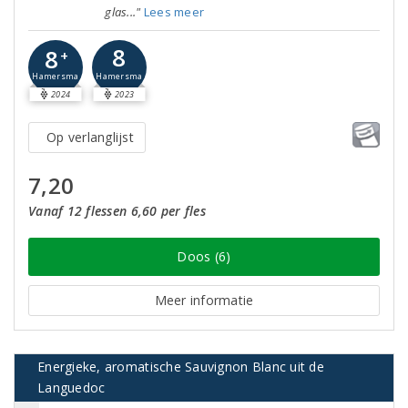
glas..."
Lees meer
8
8
+
Hamersma
Hamersma
2024
2023
Op verlanglijst
7,20
Vanaf 12 flessen 6,60 per fles
Doos (6)
Meer informatie
Energieke, aromatische Sauvignon Blanc uit de
Languedoc