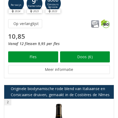
9
GOUD
Concours
Perswijn
Hamersma
Agricole
2024
2023
2023
Op verlanglijst
10,85
Vanaf 12 flessen 9,95 per fles
Fles
Doos (6)
Meer informatie
Originele biodynamische rode blend van Italiaanse en
Corsicaanse druiven, gemaakt in de Costières de Nîmes
2