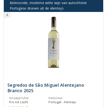
Bekroonde, moderne witte wijn van autochtone
Portugese druiven uit de Alentejo
4
Segredos de São Miguel Alentejano
Branco 2025
Smaakprofiel
Herkomst
Fris tot zacht
Portugal - Alentejo