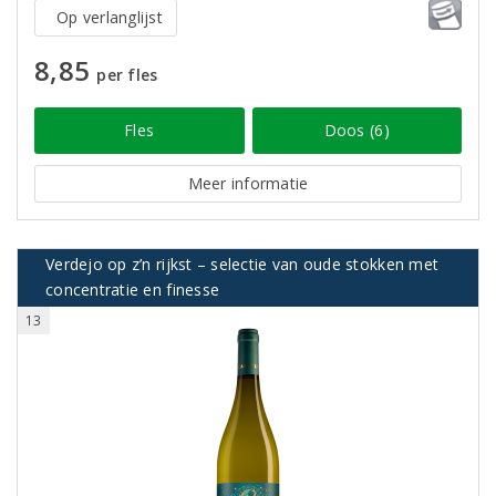
Op verlanglijst
8,85
per fles
Fles
Doos (6)
Meer informatie
Verdejo op z’n rijkst – selectie van oude stokken met
concentratie en finesse
13