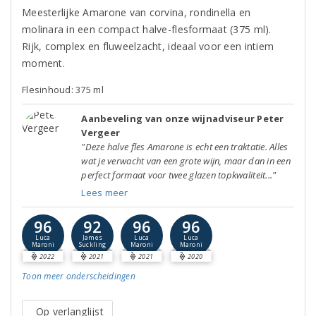
Meesterlijke Amarone van corvina, rondinella en
molinara in een compact halve-flesformaat (375 ml).
Rijk, complex en fluweelzacht, ideaal voor een intiem
moment.
Flesinhoud: 375 ml
Aanbeveling van onze wijnadviseur Peter
Vergeer
"Deze halve fles Amarone is echt een traktatie. Alles
wat je verwacht van een grote wijn, maar dan in een
perfect formaat voor twee glazen topkwaliteit..."
Lees meer
96
92
96
96
Luca
James
Luca
Luca
Maroni
Suckling
Maroni
Maroni
2022
2021
2021
2020
Toon meer
onderscheidingen
Op verlanglijst