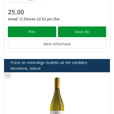
25,00
Vanaf 12 flessen 22,92 per fles
Fles
Doos (6)
Meer informatie
Frisse en mineralige Godello uit het ontdekte
Monterrei, Galicië
11