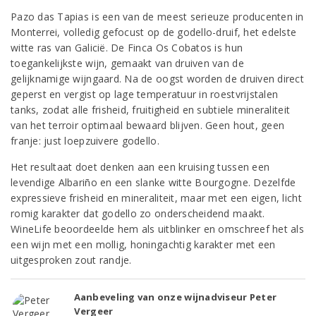
Pazo das Tapias is een van de meest serieuze producenten in
Monterrei, volledig gefocust op de godello-druif, het edelste
witte ras van Galicië. De Finca Os Cobatos is hun
toegankelijkste wijn, gemaakt van druiven van de
gelijknamige wijngaard. Na de oogst worden de druiven direct
geperst en vergist op lage temperatuur in roestvrijstalen
tanks, zodat alle frisheid, fruitigheid en subtiele mineraliteit
van het terroir optimaal bewaard blijven. Geen hout, geen
franje: just loepzuivere godello.
Het resultaat doet denken aan een kruising tussen een
levendige Albariño en een slanke witte Bourgogne. Dezelfde
expressieve frisheid en mineraliteit, maar met een eigen, licht
romig karakter dat godello zo onderscheidend maakt.
WineLife beoordeelde hem als uitblinker en omschreef het als
een wijn met een mollig, honingachtig karakter met een
uitgesproken zout randje.
Aanbeveling van onze wijnadviseur Peter
Vergeer