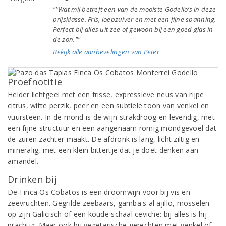
""Wat mij betreft een van de mooiste Godello’s in deze
prijsklasse. Fris, loepzuiver en met een fijne spanning.
Perfect bij alles uit zee of gewoon bij een goed glas in
de zon.""
Bekijk alle aanbevelingen van Peter
Proefnotitie
Helder lichtgeel met een frisse, expressieve neus van rijpe
citrus, witte perzik, peer en een subtiele toon van venkel en
vuursteen. In de mond is de wijn strakdroog en levendig, met
een fijne structuur en een aangenaam romig mondgevoel dat
de zuren zachter maakt. De afdronk is lang, licht ziltig en
mineralig, met een klein bittertje dat je doet denken aan
amandel.
Drinken bij
De Finca Os Cobatos is een droomwijn voor bij vis en
zeevruchten. Gegrilde zeebaars, gamba's al ajillo, mosselen
op zijn Galicisch of een koude schaal ceviche: bij alles is hij
prachtig. Maar ook bij vegetarische gerechten met venkel of