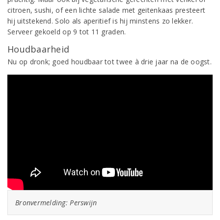
citroen, sushi, of een lichte salade met geitenkaas presteert
hij uitstekend. Solo als aperitief is hij minstens zo lekker.
Serveer gekoeld op 9 tot 11 graden.
Houdbaarheid
Nu op dronk; goed houdbaar tot twee à drie jaar na de oogst.
Bronvermelding: Perswijn