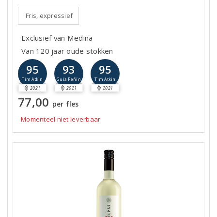
Fris, expressief
Exclusief van Medina
Van 120 jaar oude stokken
95
93
95
Tim Atkin
Guía Peñín
Tim Atkin
2021
2021
2021
77,00
per fles
Momenteel niet leverbaar