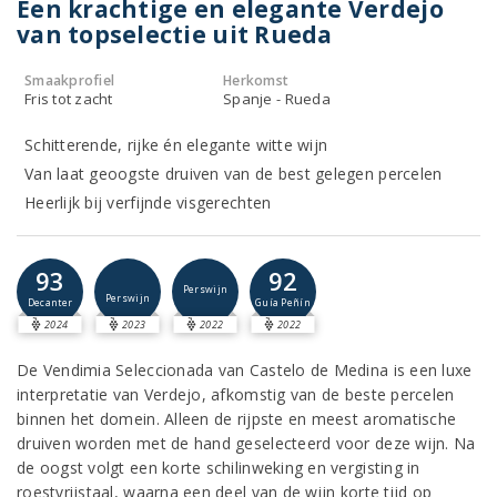
Een krachtige en elegante Verdejo
van topselectie uit Rueda
Smaakprofiel
Herkomst
Fris tot zacht
Spanje - Rueda
Schitterende, rijke én elegante witte wijn
Van laat geoogste druiven van de best gelegen percelen
Heerlijk bij verfijnde visgerechten
93
92
Perswijn
Perswijn
Decanter
Guía Peñín
2024
2023
2022
2022
De Vendimia Seleccionada van Castelo de Medina is een luxe
interpretatie van Verdejo, afkomstig van de beste percelen
binnen het domein. Alleen de rijpste en meest aromatische
druiven worden met de hand geselecteerd voor deze wijn. Na
de oogst volgt een korte schilinweking en vergisting in
roestvrijstaal, waarna een deel van de wijn korte tijd op