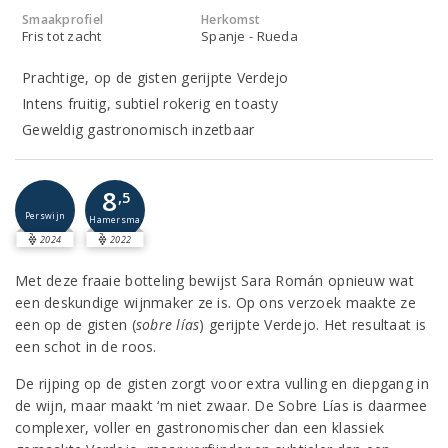
Smaakprofiel
Herkomst
Fris tot zacht
Spanje - Rueda
Prachtige, op de gisten gerijpte Verdejo
Intens fruitig, subtiel rokerig en toasty
Geweldig gastronomisch inzetbaar
8
,5
Perswijn
Hamersma
2024
2022
Met deze fraaie botteling bewijst Sara Román opnieuw wat
een deskundige wijnmaker ze is. Op ons verzoek maakte ze
een op de gisten (
sobre lías
) gerijpte Verdejo. Het resultaat is
een schot in de roos.
De rijping op de gisten zorgt voor extra vulling en diepgang in
de wijn, maar maakt ‘m niet zwaar. De Sobre Lías is daarmee
complexer, voller en gastronomischer dan een klassiek