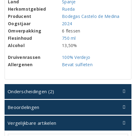
Land
Spanje
Herkomstgebied
Rueda
Producent
Bodegas Castelo de Medina
Oogstjaar
2024
Omverpakking
6 flessen
Flesinhoud
750 ml
Alcohol
13,50%
Druivenrassen
100% Verdejo
Allergenen
Bevat sulfieten
Onderscheidingen (2)
Beoordelingen
Vergelijkbare artikelen