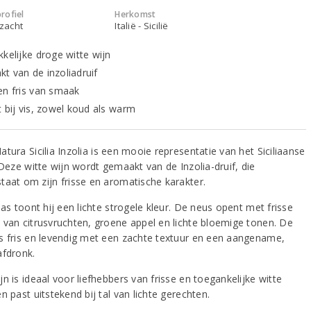
rofiel
Herkomst
 zacht
Italië - Sicilië
kkelijke droge witte wijn
t van de inzoliadruif
en fris van smaak
t bij vis, zowel koud als warm
tura Sicilia Inzolia is een mooie representatie van het Siciliaanse
 Deze witte wijn wordt gemaakt van de Inzolia-druif, die
taat om zijn frisse en aromatische karakter.
las toont hij een lichte strogele kleur. De neus opent met frisse
 van citrusvruchten, groene appel en lichte bloemige tonen. De
s fris en levendig met een zachte textuur en een aangename,
afdronk.
n is ideaal voor liefhebbers van frisse en toegankelijke witte
n past uitstekend bij tal van lichte gerechten.