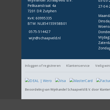
Wijnhandel Schaapveld B.V.
05-05-
Pelikaanstraat 4a
27-04-
7201 DR Zutphen
Maand
KvK: 60995335
Dinsda
BTW: NL854155958B01
Woens
0575-514427
Donder
Vrijdag
wijn@schaapveld.nl
Zaterd
Zondag
Inloggen of registreren
Klantenservice
Veilig wi
Beoordeling van
Wijnhandel Schaapveld B.V.
door klante