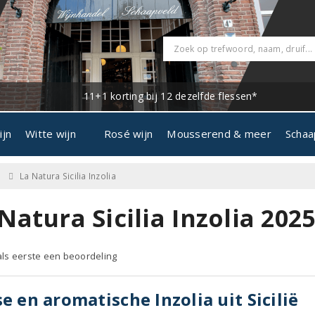
11+1 korting bij 12 dezelfde flessen*
ijn
Witte wijn
Rosé wijn
Mousserend & meer
Schaa
La Natura Sicilia Inzolia
Natura Sicilia Inzolia 202
 als eerste een beoordeling
se en aromatische Inzolia uit Sicilië