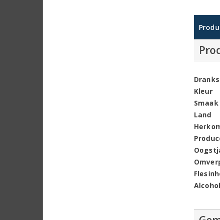
Produ
Pro
Dranks
Kleur
Smaak
Land
Herko
Produc
Oogstj
Omver
Flesin
Alcoho
Gem