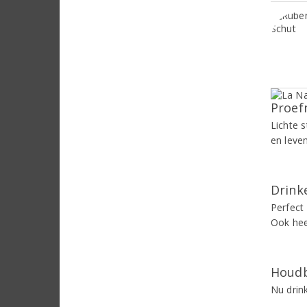
Proef
Lichte s
en leve
Drinke
Perfect 
Ook heer
Houdb
Nu drin