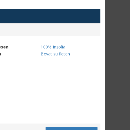
ssen
100% Inzolia
n
Bevat sulfieten