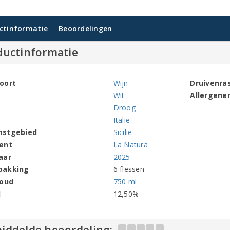
ctinformatie
Beoordelingen
ductinformatie
oort
Wijn
Druivenra
Wit
Allergene
Droog
Italië
mstgebied
Sicilië
ent
La Natura
aar
2025
pakking
6 flessen
houd
750 ml
l
12,50%
iddelde beoordeling: