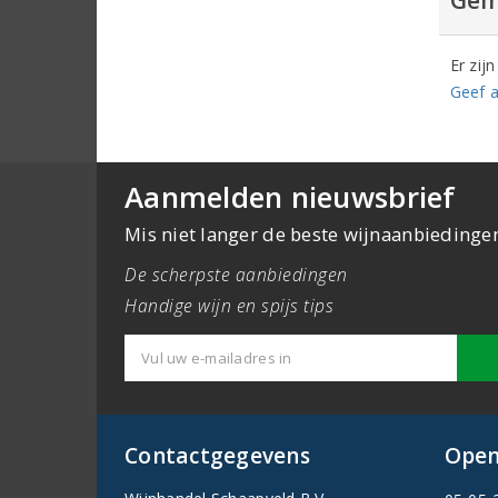
Er zij
Geef a
Aanmelden nieuwsbrief
Mis niet langer de beste wijnaanbiedinge
De scherpste aanbiedingen
Handige wijn en spijs tips
Contactgegevens
Open