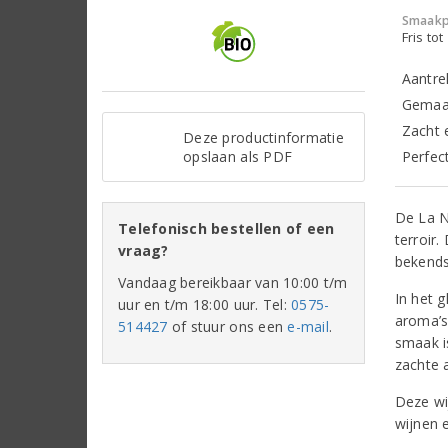
Smaakp
Fris tot
Aantre
Gemaak
Zacht 
Deze productinformatie
opslaan als PDF
Perfec
De La Na
Telefonisch bestellen of een
terroir.
vraag?
bekends
Vandaag bereikbaar van 10:00 t/m
In het g
uur en t/m 18:00 uur. Tel:
0575-
aroma’s
514427
of stuur ons een
e-mail
.
smaak i
zachte 
Deze wij
wijnen e