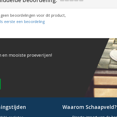
n geen beoordelingen voor dit product,
ls eerste een beoordeling
n en mooiste proeverijen!
ingstijden
Waarom Schaapveld?