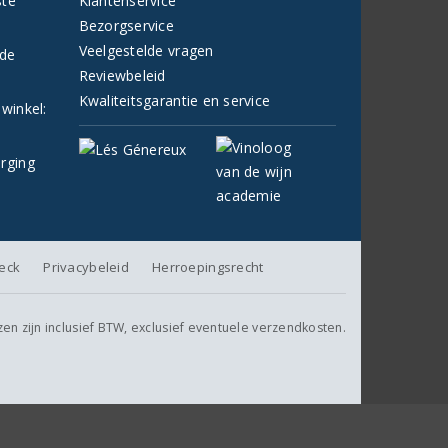
ste
Klantenservice
Bezorgservice
Veelgestelde vragen
fde
Reviewbeleid
Kwaliteitsgarantie en service
 winkel:
orging
heck
Privacybeleid
Herroepingsrecht
jzen zijn inclusief BTW, exclusief eventuele verzendkosten.