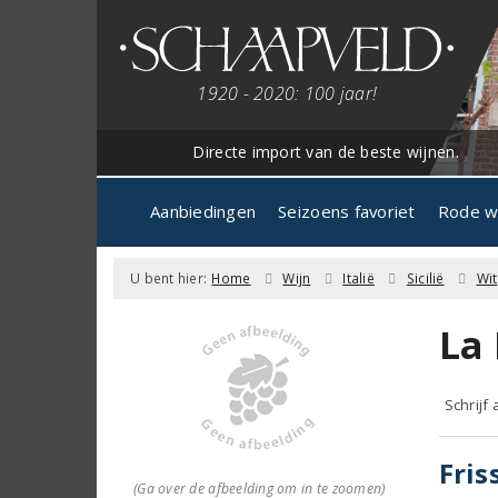
1920 - 2020: 100 jaar!
Directe import van de beste wijnen.
Aanbiedingen
Seizoens favoriet
Rode w
U bent hier:
Home
Wijn
Italië
Sicilië
Wit
La 
Schrijf
Fris
(Ga over de afbeelding om in te zoomen)