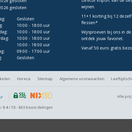
Directe import van de be
2026 gesloten
wijnen.
2026 gesloten
11+1 korting bij 12 dezel
ag:
Gesloten
flessen*
g:
10:00 - 18:00 uur
dag:
10:00 - 18:00 uur
Wijnproeven bij ons in de
dag:
10:00 - 18:00 uur
ontdek jouw favoriet.
:
10:00 - 18:00 uur
Vanaf 50 euro gratis bez
ag:
09:00 - 17:00 uur
:
Gesloten
nkelen
Horeca
Sitemap
Algemene voorwaarden
Leeftijdsc
Alle pri
n:
9.4
/
10
-
863
beoordelingen