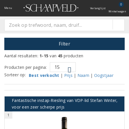
0
Menu
Verlanglijst
Winkelwagen
Filter
Aantal resultaten:
1-15
van
45
producten
Producten per pagina:
Sorteer op:
Best verkocht
|
Prijs
|
Naam
|
Oogstjaar
Fantastische instap-Riesling van VDP-lid Stefan Winter,
voor een zeer scherpe prijs
1