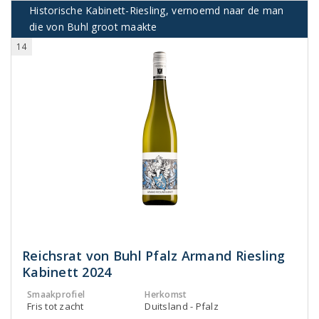
Historische Kabinett-Riesling, vernoemd naar de man
die von Buhl groot maakte
14
Reichsrat von Buhl Pfalz Armand Riesling
Kabinett 2024
Smaakprofiel
Herkomst
Fris tot zacht
Duitsland - Pfalz