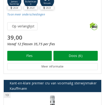
James
Eichelman
Vinum
Suckling
n
2024
2023
2023
Toon meer
onderscheidingen
Op verlanglijst
39,00
Vanaf 12 flessen 35,75 per fles
Fles
Doos (6)
Meer informatie
Kant-en-klare premier cru van voormalig sterwijnmaker
Kauffmann
13