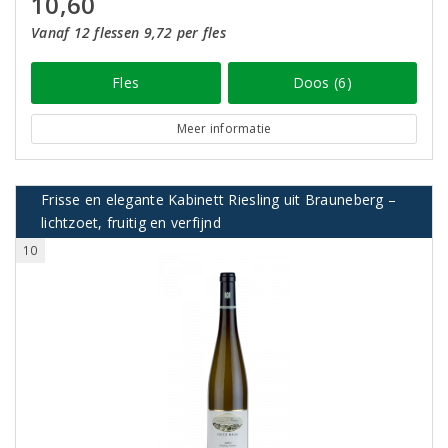
10,60
Vanaf 12 flessen 9,72 per fles
Fles
Doos (6)
Meer informatie
Frisse en elegante Kabinett Riesling uit Brauneberg –
lichtzoet, fruitig en verfijnd
10