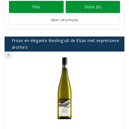
Fles
Doos (6)
Meer informatie
Frisse en elegante Riesling uit de Elzas met expressieve
aroma's
5