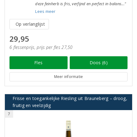
deze feinherb is fris, verfijnd en perfect in balans..."
Lees meer
Op verlanglijst
29,95
6 flessenprijs, prijs per fles 27,50
Fles
Doos (6)
Meer informatie
Frisse en toegankelijke Riesling uit Brauneberg – droog,
fruitig en veelzijdig
7