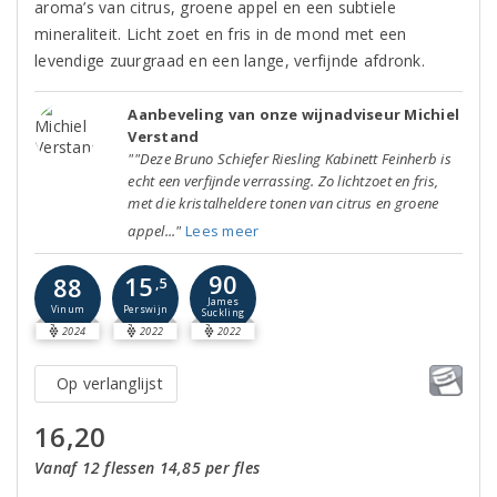
aroma’s van citrus, groene appel en een subtiele
mineraliteit. Licht zoet en fris in de mond met een
levendige zuurgraad en een lange, verfijnde afdronk.
Aanbeveling van onze wijnadviseur Michiel
Verstand
""Deze Bruno Schiefer Riesling Kabinett Feinherb is
echt een verfijnde verrassing. Zo lichtzoet en fris,
met die kristalheldere tonen van citrus en groene
appel..."
Lees meer
90
15
88
,5
James
Perswijn
Vinum
Suckling
2024
2022
2022
Op verlanglijst
16,20
Vanaf 12 flessen 14,85 per fles