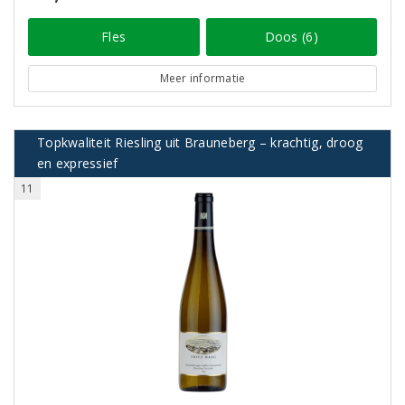
Fles
Doos (6)
Meer informatie
Topkwaliteit Riesling uit Brauneberg – krachtig, droog
en expressief
11