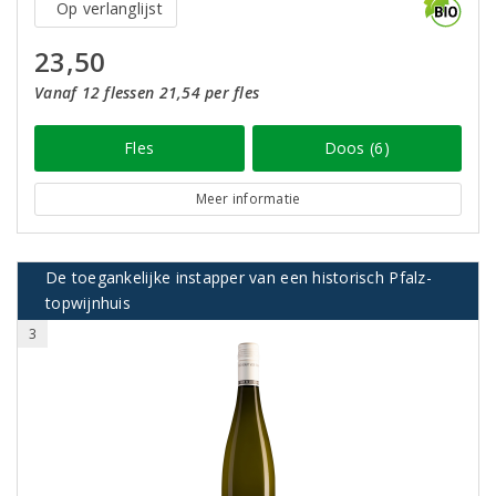
Op verlanglijst
23,50
Vanaf 12 flessen 21,54 per fles
Fles
Doos (6)
Meer informatie
De toegankelijke instapper van een historisch Pfalz-
topwijnhuis
3