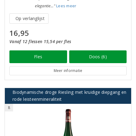
elegantie..."
Lees meer
Op verlanglijst
16,95
Vanaf 12 flessen 15,54 per fles
Fles
Doos (6)
Meer informatie
Biodynamische droge Riesling met kruidige diepgang en
rode leisteenmineraliteit
8