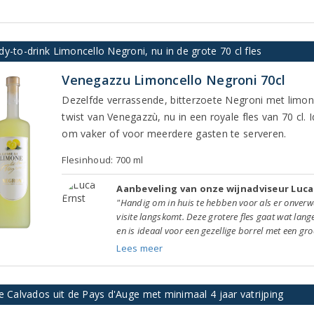
y-to-drink Limoncello Negroni, nu in de grote 70 cl fles
Venegazzu Limoncello Negroni 70cl
Dezelfde verrassende, bitterzoete Negroni met limon
twist van Venegazzù, nu in een royale fles van 70 cl. 
om vaker of voor meerdere gasten te serveren.
Flesinhoud: 700 ml
Aanbeveling van onze wijnadviseur Luca
"Handig om in huis te hebben voor als er onverw
visite langskomt. Deze grotere fles gaat wat lan
en is ideaal voor een gezellige borrel met een gro
Lees meer
e Calvados uit de Pays d'Auge met minimaal 4 jaar vatrijping