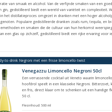
ratie van smaak en alcohol. Van de verfijnde smaken van een goed 
 gin, gedistilleerd biedt een wereld van variëteit en complexiteit.
in het distillatieproces omgezet in dranken met een hoger alcoholp
genoten. Populaire gedistilleerde dranken zoals rum, tequila, en b
iemethoden en smaken die de cultuur van hun herkomst weerspiegel
an een glas op zichzelf, gedistilleerd biedt een rijke ervaring voor 
y-to-drink Negroni met een frisse limoncello-twist
Venegazzu Limoncello Negroni 50cl
Een verrassende cocktail uit Veneto waarin limoncell
hoofdrol speelt in een klassieke Negroni. Bitterzoet, k
en fris, direct klaar om te schenken uit een handige f
50 cl.
Flesinhoud: 500 ml