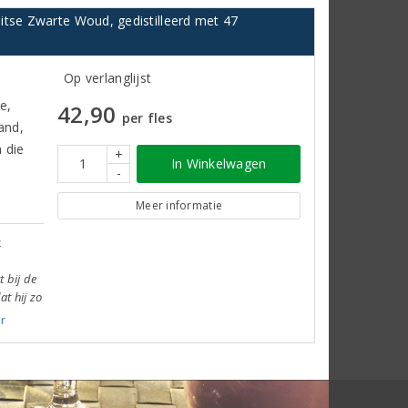
itse Zwarte Woud, gedistilleerd met 47
Op verlanglijst
e,
42,90
per fles
and,
 die
+
In Winkelwagen
-
Meer informatie
k
t bij de
at hij zo
r