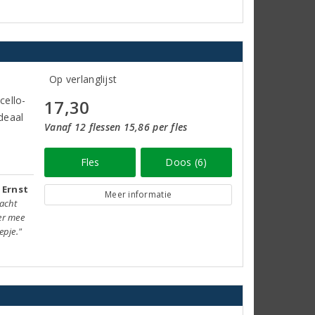
Op verlanglijst
cello-
17,30
Ideaal
Vanaf 12 flessen 15,86 per fles
Fles
Doos (6)
 Ernst
Meer informatie
acht
ger mee
epje."