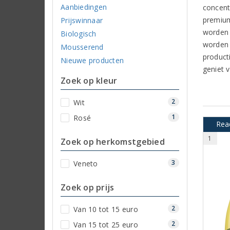
Aanbiedingen
concent
premium
Prijswinnaar
worden 
Biologisch
worden 
Mousserend
product
Nieuwe producten
geniet v
Zoek op kleur
2
Wit
1
Rosé
Read
1
Zoek op herkomstgebied
3
Veneto
Zoek op prijs
2
Van 10 tot 15 euro
2
Van 15 tot 25 euro