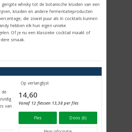
gerijpte whisky tot de botanische kruiden van een
 Wijnen, kruiden en andere fermentatieproducten
ercentage, die zowel puur als in cocktails kunnen
randy hebben elk hun eigen unieke
en. Of je nu een klassieke cocktail maakt of
iedere smaak.
Op verlanglijst
o de
14,60
ruidig
Vanaf 12 flessen 13,38 per fles
les van
Fles
Doos (6)
Meer informatie