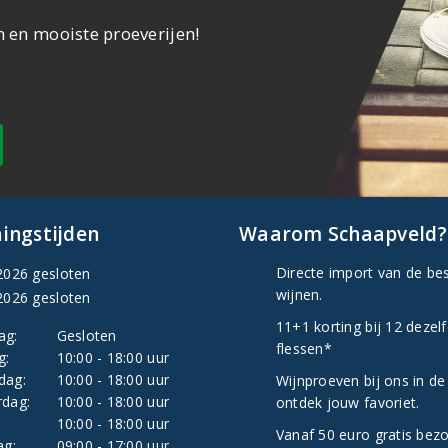
n en mooiste proeverijen!
ingstijden
Waarom Schaapveld?
Directe import van de be
2026 gesloten
wijnen.
2026 gesloten
11+1 korting bij 12 dezel
ag:
Gesloten
flessen*
g:
10:00 - 18:00 uur
dag:
10:00 - 18:00 uur
Wijnproeven bij ons in de
dag:
10:00 - 18:00 uur
ontdek jouw favoriet.
:
10:00 - 18:00 uur
Vanaf 50 euro gratis bez
ag:
09:00 - 17:00 uur