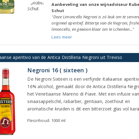
Aanbeveling van onze wijnadviseur Rub
Schut
"Deze Limoncello Negroni is zó leuk om te server
origineel aperitief. Bittertje van de Negroni, frish
limoncello, en gewoon klaar om te schenken..."
Lees meer
iaanse aperitivo van de Antica Distilleria Negroni uit Treviso
Negroni 16 ( sixteen )
De Negroni Sixteen is een verfijnde Italiaanse aperiti
16% alcohol, gemaakt door de Antica Distilleria Negro
het Venetiaanse Mareno di Piave. Met een infusie va
sinaasappelschil, rabarber, gentiaan, zoethout en
aromatische kruiden is dit een bitterzoet glas vol kara
Flesinhoud: 1000 ml