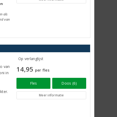
en
en als
eid van
Op verlanglijst
vo van
14,95
per fles
ni in
n
Fles
Doos (6)
kter.
Meer informatie