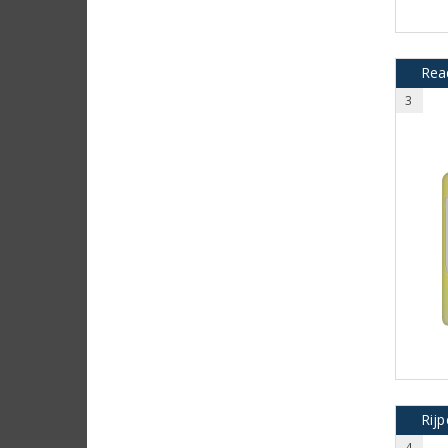
Read
3
Rijp
4