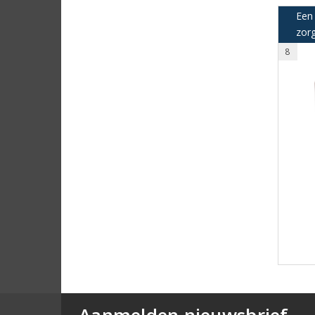
Een
zorg
8