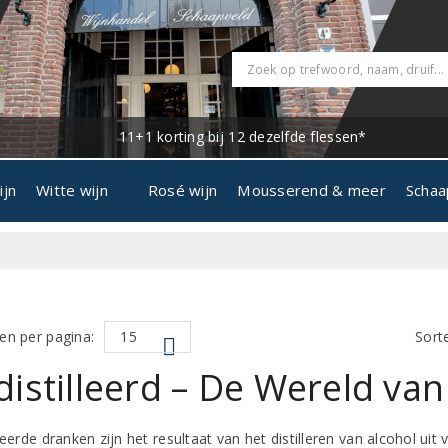
11+1 korting bij 12 dezelfde flessen*
ijn
Witte wijn
Rosé wijn
Mousserend & meer
Schaa
en per pagina:
Sort
istilleerd – De Wereld va
leerde dranken zijn het resultaat van het distilleren van alcohol uit 