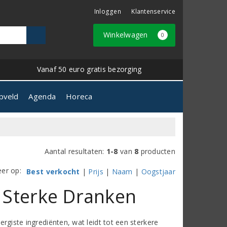
Inloggen
Klantenservice
Winkelwagen
0
Vanaf 50 euro gratis bezorging
pveld
Agenda
Horeca
Aantal resultaten:
1-8
van
8
producten
eer op:
Best verkocht
|
Prijs
|
Naam
|
Oogstjaar
n Sterke Dranken
vergiste ingrediënten, wat leidt tot een sterkere