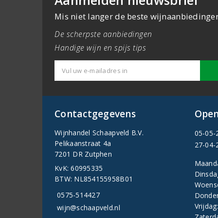
Aanmelden nieuwsbrief
Mis niet langer de beste wijnaanbiedinge
De scherpste aanbiedingen
Handige wijn en spijs tips
Contactgegevens
Open
Wijnhandel Schaapveld B.V.
05-05-
Pelikaanstraat 4a
27-04-
7201 DR Zutphen
Maand
KvK: 60995335
Dinsda
BTW: NL854155958B01
Woens
0575-514427
Donder
Vrijdag
wijn@schaapveld.nl
Zaterd