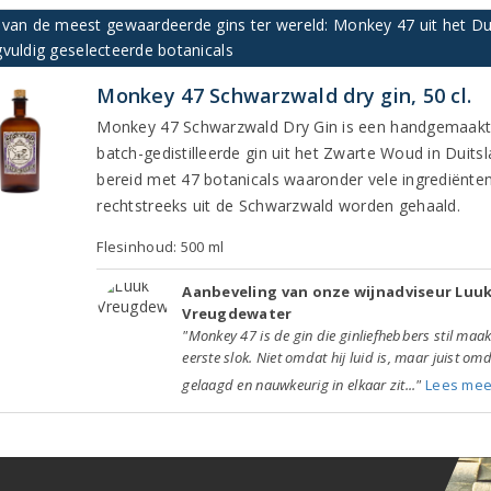
 van de meest gewaardeerde gins ter wereld: Monkey 47 uit het Du
vuldig geselecteerde botanicals
Monkey 47 Schwarzwald dry gin, 50 cl.
Monkey 47 Schwarzwald Dry Gin is een handgemaakt
batch-gedistilleerde gin uit het Zwarte Woud in Duitsl
bereid met 47 botanicals waaronder vele ingrediënten
rechtstreeks uit de Schwarzwald worden gehaald.
Flesinhoud: 500 ml
Aanbeveling van onze wijnadviseur Luu
Vreugdewater
"Monkey 47 is de gin die ginliefhebbers stil maak
eerste slok. Niet omdat hij luid is, maar juist omd
gelaagd en nauwkeurig in elkaar zit..."
Lees mee