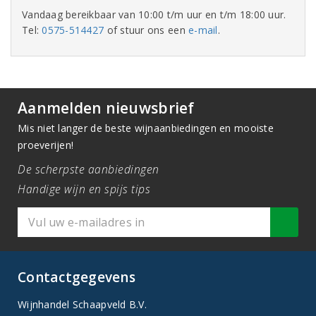
Vandaag bereikbaar van 10:00 t/m uur en t/m 18:00 uur.
Tel:
0575-514427
of stuur ons een
e-mail
.
Aanmelden nieuwsbrief
Mis niet langer de beste wijnaanbiedingen en mooiste
proeverijen!
De scherpste aanbiedingen
Handige wijn en spijs tips
Contactgegevens
Wijnhandel Schaapveld B.V.