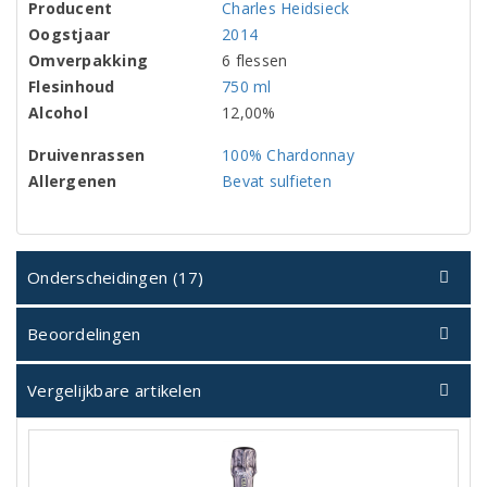
Producent
Charles Heidsieck
Oogstjaar
2014
Omverpakking
6 flessen
Flesinhoud
750 ml
Alcohol
12,00%
Druivenrassen
100% Chardonnay
Allergenen
Bevat sulfieten
Onderscheidingen (17)
Beoordelingen
Vergelijkbare artikelen