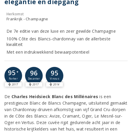
elegantie en diepgang
Herkomst
Frankrijk - Champagne
De 7e editie van deze luxe en zeer gewilde Champagne
100% Côte des Blancs-chardonnay van de allerbeste
kwaliteit
Met een indrukwekkend bewaarpotentieel
95
96
95
+
Parker
Decanter
Vinous
2017
2017
2014
De
Charles Heidsieck Blanc des Millénaires
is een
prestigieuze Blanc de Blancs Champagne, uitsluitend gemaakt
van Chardonnay-druiven afkomstig van vijf Grand Cru-dorpen
in de Côte des Blancs: Avize, Cramant, Oger, Le Mesnil-sur-
Oger en Vertus. Deze cuvée rijpt gedurende acht jaar in de
historische krijtkelders van het huis, wat resulteert in een