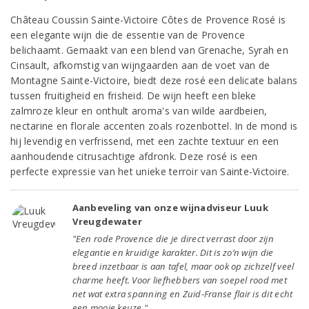
Château Coussin Sainte-Victoire Côtes de Provence Rosé is
een elegante wijn die de essentie van de Provence
belichaamt. Gemaakt van een blend van Grenache, Syrah en
Cinsault, afkomstig van wijngaarden aan de voet van de
Montagne Sainte-Victoire, biedt deze rosé een delicate balans
tussen fruitigheid en frisheid. De wijn heeft een bleke
zalmroze kleur en onthult aroma's van wilde aardbeien,
nectarine en florale accenten zoals rozenbottel. In de mond is
hij levendig en verfrissend, met een zachte textuur en een
aanhoudende citrusachtige afdronk. Deze rosé is een
perfecte expressie van het unieke terroir van Sainte-Victoire.
Aanbeveling van onze wijnadviseur Luuk
Vreugdewater
"Een rode Provence die je direct verrast door zijn
elegantie en kruidige karakter. Dit is zo’n wijn die
breed inzetbaar is aan tafel, maar ook op zichzelf veel
charme heeft. Voor liefhebbers van soepel rood met
net wat extra spanning en Zuid-Franse flair is dit echt
een mooie keuze."