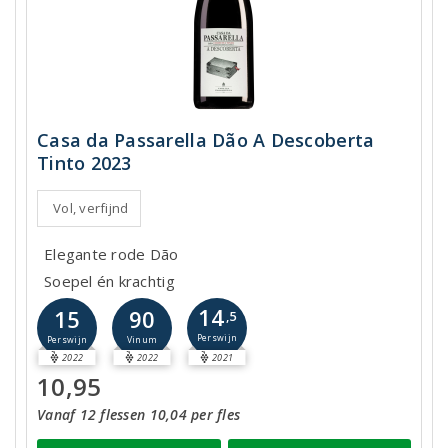
Casa da Passarella Dão A Descoberta
Tinto 2023
Vol, verfijnd
Elegante rode Dão
Soepel én krachtig
14
15
90
,5
Perswijn
Perswijn
Vinum
2022
2022
2021
10,95
Vanaf 12 flessen 10,04 per fles