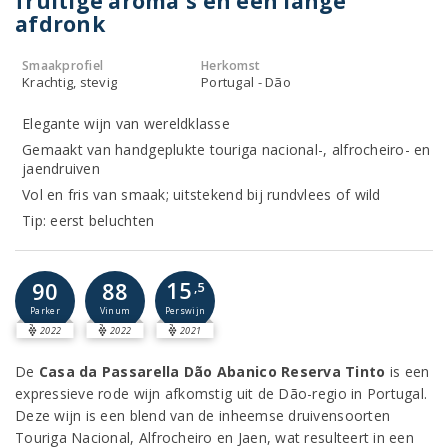
fruitige aroma's en een lange
afdronk
Smaakprofiel
Herkomst
Krachtig, stevig
Portugal - Dão
Elegante wijn van wereldklasse
Gemaakt van handgeplukte touriga nacional-, alfrocheiro- en
jaendruiven
Vol en fris van smaak; uitstekend bij rundvlees of wild
Tip: eerst beluchten
15
90
88
,5
Perswijn
Parker
Vinum
2022
2022
2021
De
Casa da Passarella Dão Abanico Reserva Tinto
is een
expressieve rode wijn afkomstig uit de Dão-regio in Portugal.
Deze wijn is een blend van de inheemse druivensoorten
Touriga Nacional, Alfrocheiro en Jaen, wat resulteert in een