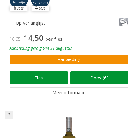
Perswijn
Hamersma
2023
2022
Op verlanglijst
14,50
16,95
per fles
Aanbieding
geldig
t/m 31 augustus
Aanbieding
Fles
Doos (6)
Meer informatie
2