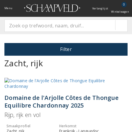
0
Menu
Verlanglijst
Winkelwagen
Filter
Zacht, rijk
Domaine de l'Arjolle Côtes de Thongue
Equilibre Chardonnay 2025
Rijp, rijk en vol
Smaakprofiel
Herkomst
Zacht, rijk
Frankrijk - Languedoc