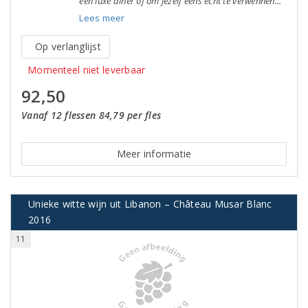
een luxe diner of om jezelf eens echt te verwennen..."
Lees meer
Op verlanglijst
Momenteel niet leverbaar
92,50
Vanaf 12 flessen 84,79 per fles
Meer informatie
Unieke witte wijn uit Libanon – Château Musar Blanc
2016
11