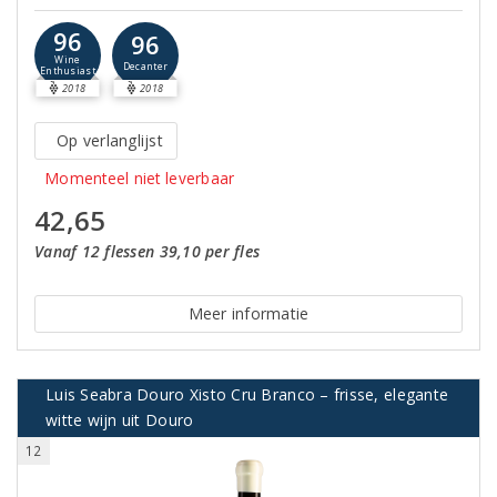
96
96
Wine
Decanter
Enthusiast
2018
2018
Op verlanglijst
Momenteel niet leverbaar
42,65
Vanaf 12 flessen 39,10 per fles
Meer informatie
Luis Seabra Douro Xisto Cru Branco – frisse, elegante
witte wijn uit Douro
12