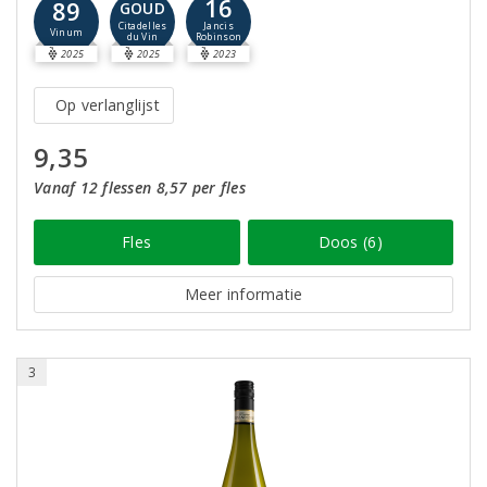
16
89
GOUD
Jancis
Citadelles
Vinum
Robinson
du Vin
2025
2025
2023
Op verlanglijst
9,35
Vanaf 12 flessen 8,57 per fles
Fles
Doos (6)
Meer informatie
3