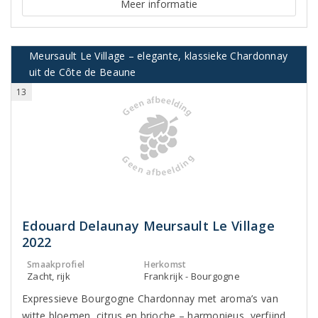
Meer informatie
Meursault Le Village – elegante, klassieke Chardonnay
uit de Côte de Beaune
13
Edouard Delaunay Meursault Le Village
2022
Smaakprofiel
Herkomst
Zacht, rijk
Frankrijk - Bourgogne
Expressieve Bourgogne Chardonnay met aroma’s van
witte bloemen, citrus en brioche – harmonieus, verfijnd