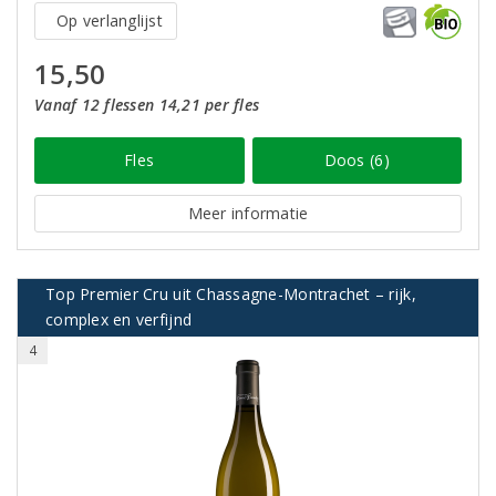
Op verlanglijst
15,50
Vanaf 12 flessen 14,21 per fles
Fles
Doos (6)
Meer informatie
Top Premier Cru uit Chassagne-Montrachet – rijk,
complex en verfijnd
4