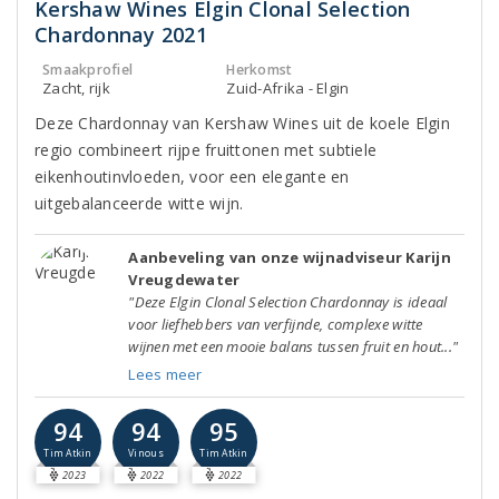
Kershaw Wines Elgin Clonal Selection
Chardonnay 2021
Smaakprofiel
Herkomst
Zacht, rijk
Zuid-Afrika - Elgin
Deze Chardonnay van Kershaw Wines uit de koele Elgin
regio combineert rijpe fruittonen met subtiele
eikenhoutinvloeden, voor een elegante en
uitgebalanceerde witte wijn.
Aanbeveling van onze wijnadviseur Karijn
Vreugdewater
"Deze Elgin Clonal Selection Chardonnay is ideaal
voor liefhebbers van verfijnde, complexe witte
wijnen met een mooie balans tussen fruit en hout..."
Lees meer
94
94
95
Tim Atkin
Vinous
Tim Atkin
2023
2022
2022