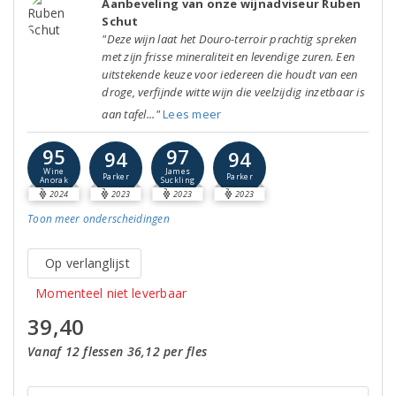
Aanbeveling van onze wijnadviseur Ruben
Schut
"Deze wijn laat het Douro-terroir prachtig spreken
met zijn frisse mineraliteit en levendige zuren. Een
uitstekende keuze voor iedereen die houdt van een
droge, verfijnde witte wijn die veelzijdig inzetbaar is
aan tafel..."
Lees meer
95
97
94
94
Wine
James
Parker
Parker
Anorak
Suckling
2024
2023
2023
2023
Toon meer
onderscheidingen
Op verlanglijst
Momenteel niet leverbaar
39,40
Vanaf 12 flessen 36,12 per fles