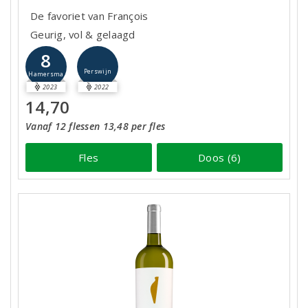
De favoriet van François
Geurig, vol & gelaagd
8
Perswijn
Hamersma
2023
2022
14,70
Vanaf 12 flessen 13,48 per fles
Fles
Doos (6)