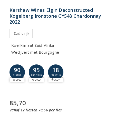
Kershaw Wines Elgin Deconstructed
Kogelberg Ironstone CY548 Chardonnay
2022
Zacht, rijk
Koel klimaat Zuid-Afrika
Wedijvert met Bourgogne
90
95
18
Vinous
Tim Atkin
Perswijn
2022
2022
2021
85,70
Vanaf 12 flessen 78,56 per fles