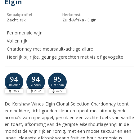
Elgin
Smaakprofiel
Herkomst
Zacht, rijk
Zuid-Afrika - Elgin
Fenomenale wijn
Vol en rijk
Chardonnay met meursault-achtige allure
Heerlijk bij rijke, geurige gerechten met vis of gevogelte
94
94
95
Tim Atkin
Vinous
Tim Atkin
2023
2022
2022
De Kershaw Wines Elgin Clonal Selection Chardonnay toont
een heldere, licht gouden kleur en opent met uitnodigende
aroma’s van rijpe appel, perzik en een zachte toets van vanille
en toast, afkomstig van de gerijpte eikenhoutlagering. In de
mond is de wijn rijk en romig, met een mooie textuur en een
lange, elegante afdronk waarin fruit en hout harmonieus