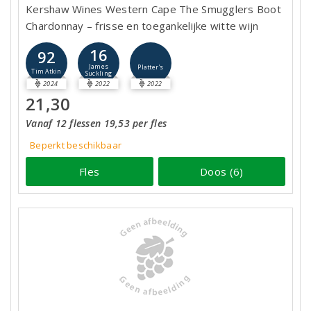
Kershaw Wines Western Cape The Smugglers Boot
Chardonnay – frisse en toegankelijke witte wijn
16
92
James
Platter's
Tim Atkin
Suckling
2024
2022
2022
21,30
Vanaf 12 flessen 19,53 per fles
Beperkt beschikbaar
Fles
Doos (6)