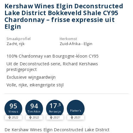
Kershaw Wines Elgin Deconstructed
Lake District Bokkeveld Shale CY95
Chardonnay – frisse expressie uit
Elgin
Smaakprofiel
Herkomst
Zacht, rijk
Zuid-Afrika - Elgin
100% Chardonnay van Bourgogne-kloon CY95
Uit de Deconstructed-serie, Richard Kershaws
prestigeproject
Exclusieve wijngaardwijn
Volle, rijke, eikengerijpte stijl
17
95
94
,5
Platter's
Perswijn
Vinous
Tim Atkin
2022
2022
2021
2021
De Kershaw Wines Elgin Deconstructed Lake District