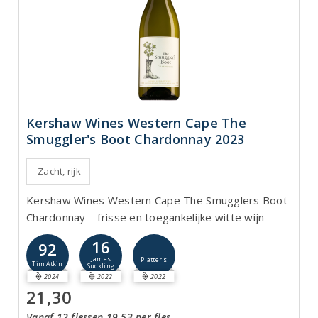
Kershaw Wines Western Cape The
Smuggler's Boot Chardonnay 2023
Zacht, rijk
Kershaw Wines Western Cape The Smugglers Boot
Chardonnay – frisse en toegankelijke witte wijn
16
92
James
Platter's
Tim Atkin
Suckling
2024
2022
2022
21,30
Vanaf 12 flessen 19,53 per fles