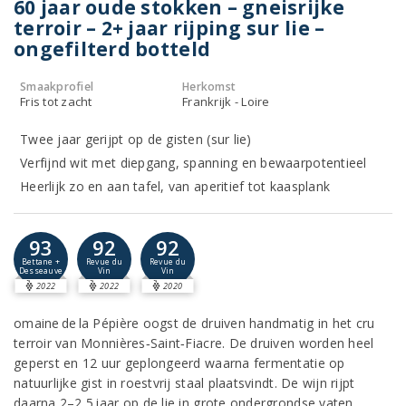
60 jaar oude stokken – gneisrijke
terroir – 2+ jaar rijping sur lie –
ongefilterd botteld
Smaakprofiel
Herkomst
Fris tot zacht
Frankrijk - Loire
Twee jaar gerijpt op de gisten (sur lie)
Verfijnd wit met diepgang, spanning en bewaarpotentieel
Heerlijk zo en aan tafel, van aperitief tot kaasplank
93
92
92
Bettane +
Revue du
Revue du
Desseauve
Vin
Vin
2022
2022
2020
omaine de la Pépière oogst de druiven handmatig in het cru
terroir van Monnières‑Saint‑Fiacre. De druiven worden heel
geperst en 12 uur geplongeerd waarna fermentatie op
natuurlijke gist in roestvrij staal plaatsvindt. De wijn rijpt
daarna 2–2,5 jaar op de lie in grote ondergrondse vaten,