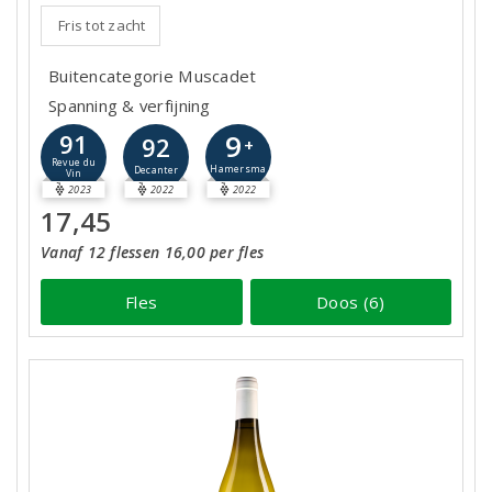
Fris tot zacht
Buitencategorie Muscadet
Spanning & verfijning
9
91
92
+
Revue du
Hamersma
Decanter
Vin
2023
2022
2022
17,45
Vanaf 12 flessen 16,00 per fles
Fles
Doos (6)