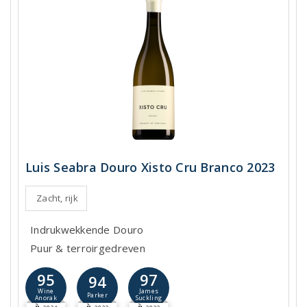
Luis Seabra Douro Xisto Cru Branco 2023
Zacht, rijk
Indrukwekkende Douro
Puur & terroirgedreven
95
97
94
Wine
James
Parker
Anorak
Suckling