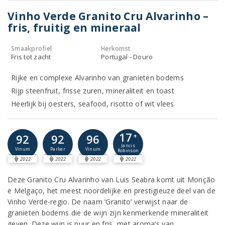
Vinho Verde Granito Cru Alvarinho –
fris, fruitig en mineraal
Smaakprofiel
Herkomst
Fris tot zacht
Portugal - Douro
Rijke en complexe Alvarinho van granieten bodems
Rijp steenfruit, frisse zuren, mineraliteit en toast
Heerlijk bij oesters, seafood, risotto of wit vlees
17
92
92
96
+
Jancis
Vinum
Parker
Vinum
Robinson
2022
2022
2022
2022
Deze Granito Cru Alvarinho van Luis Seabra komt uit Monção
e Melgaço, het meest noordelijke en prestigieuze deel van de
Vinho Verde-regio. De naam ‘Granito’ verwijst naar de
granieten bodems die de wijn zijn kenmerkende mineraliteit
geven. Deze wijn is puur en fris, met aroma’s van