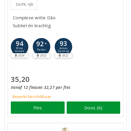
Zacht, rijk
Complexe witte Dão
Subtiel én krachtig
94
93
92
+
Wine
James
Parker
Anorak
Suckling
2024
2022
2022
35,20
Vanaf 12 flessen 32,27 per fles
Beperkt beschikbaar
Fles
Doos (6)