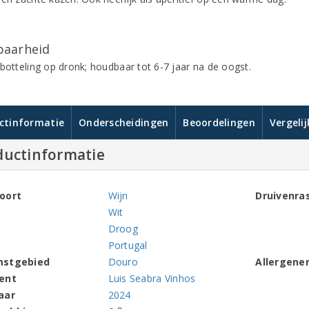
aarheid
 botteling op dronk; houdbaar tot 6-7 jaar na de oogst.
ctinformatie
Onderscheidingen
Beoordelingen
Vergeli
ductinformatie
oort
Wijn
Druivenra
Wit
Droog
Portugal
mstgebied
Douro
Allergene
ent
Luis Seabra Vinhos
aar
2024