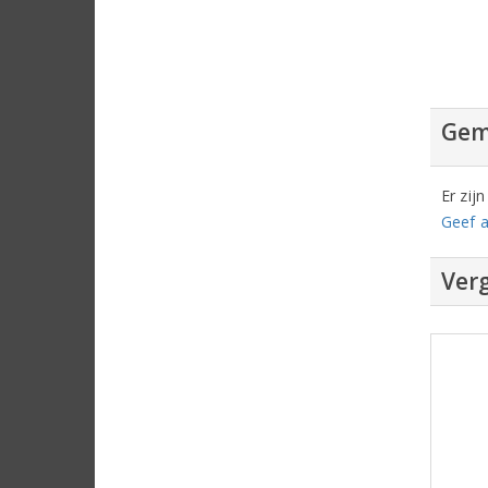
Gem
Er zij
Geef a
Verg