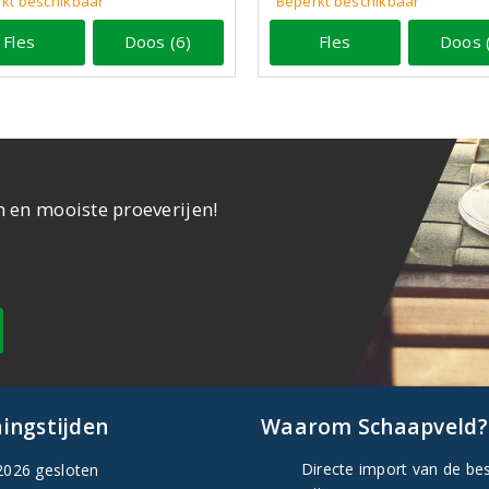
kt beschikbaar
Beperkt beschikbaar
Fles
Doos (6)
Fles
Doos 
n en mooiste proeverijen!
ingstijden
Waarom Schaapveld?
Directe import van de be
2026 gesloten