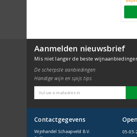
Beper
Aanmelden nieuwsbrief
Mis niet langer de beste wijnaanbiedinge
De scherpste aanbiedingen
Handige wijn en spijs tips
Contactgegevens
Open
Wijnhandel Schaapveld B.V.
05-05-