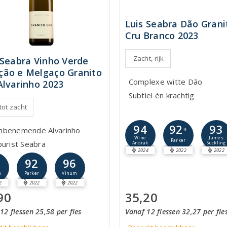
Luis Seabra Dão Grani
Cru Branco 2023
Zacht, rijk
 Seabra Vinho Verde
ão e Melgaço Granito
Complexe witte Dão
Alvarinho 2023
Subtiel én krachtig
 tot zacht
94
93
92
+
benemende Alvarinho
Wine
James
Parker
purist Seabra
Anorak
Suckling
2024
2022
2022
2
92
96
m
Parker
Vinum
2
2022
2022
90
35,20
12 flessen 25,58 per fles
Vanaf 12 flessen 32,27 per fle