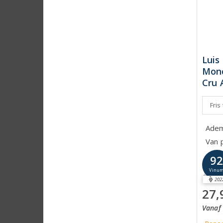
Luis
Monç
Cru 
Fris
Adem
Van 
9
Vinu
202
27,
Vanaf 