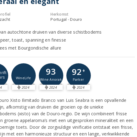
raal en elegant
rofiel
Herkomst
 zacht
Portugal - Douro
van autochtone druiven van diverse schistbodems
 peer, toast, spanning en finesse
ees met Bourgondische allure
93
92
+
rift
urs
WineLife
Wine Anorak
Parker
4
2024
2024
2024
uro Xisto Ilimitado Branco van Luis Seabra is een opvallende
ijn, afkomstig van druiven die groeien op de unieke
nbodems (xisto) van de Douro-regio. De wijn combineert frisse
 en groene appelaroma’s met een uitgesproken mineraliteit en een
loemige toets. Door de zorgvuldige vinificatie ontstaat een frisse,
ijn met een harmonieuze structuur en een lange, verkwikkende