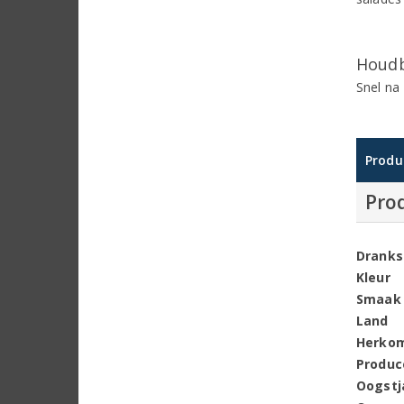
Houdb
Snel na
Produ
Pro
Dranks
Kleur
Smaak
Land
Herko
Produc
Oogstj