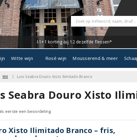
11+1 korting bij 12 dezelfde flessen*
ijn
Witte wijn
Rosé wijn
Mousserend & meer
Schaa
Wit
Luis Seabra Douro Xisto Ilimitado Branco
is Seabra Douro Xisto Ili
 als eerste een beoordeling
o Xisto Ilimitado Branco – fris,