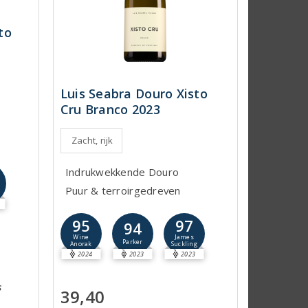
to
Luis Seabra Douro Xisto
Cru Branco 2023
Zacht, rijk
Indrukwekkende Douro
Puur & terroirgedreven
95
97
94
Wine
James
Parker
Anorak
Suckling
2024
2023
2023
s
39,40