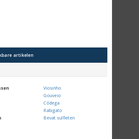
jkbare artikelen
ssen
Viosinho
Gouveio
Códega
Rabigato
n
Bevat sulfieten