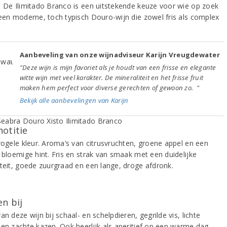
. De Ilimitado Branco is een uitstekende keuze voor wie op zoek
 een moderne, toch typisch Douro-wijn die zowel fris als complex
Aanbeveling van onze wijnadviseur Karijn Vreugdewater
"Deze wijn is mijn favoriet als je houdt van een frisse en elegante
witte wijn met veel karakter. De mineraliteit en het frisse fruit
maken hem perfect voor diverse gerechten of gewoon zo. "
Bekijk alle aanbevelingen van Karijn
notitie
trogele kleur. Aroma’s van citrusvruchten, groene appel en een
e bloemige hint. Fris en strak van smaak met een duidelijke
iteit, goede zuurgraad en een lange, droge afdronk.
n bij
an deze wijn bij schaal- en schelpdieren, gegrilde vis, lichte
 en zachte kazen. Ook heerlijk als aperitief op een warme dag.