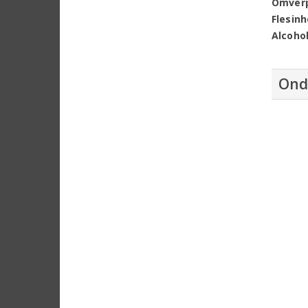
Omver
Flesin
Alcoho
Ond