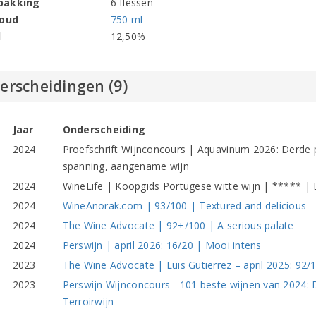
pakking
6 flessen
houd
750 ml
l
12,50%
erscheidingen (9)
Jaar
Onderscheiding
2024
Proefschrift Wijnconcours | Aquavinum 2026: Derde 
spanning, aangename wijn
2024
WineLife | Koopgids Portugese witte wijn | ***** |
2024
WineAnorak.com | 93/100 | Textured and delicious
2024
The Wine Advocate | 92+/100 | A serious palate
2024
Perswijn | april 2026: 16/20 | Mooi intens
2023
The Wine Advocate | Luis Gutierrez – april 2025: 92/1
2023
Perswijn Wijnconcours - 101 beste wijnen van 2024: De
Terroirwijn