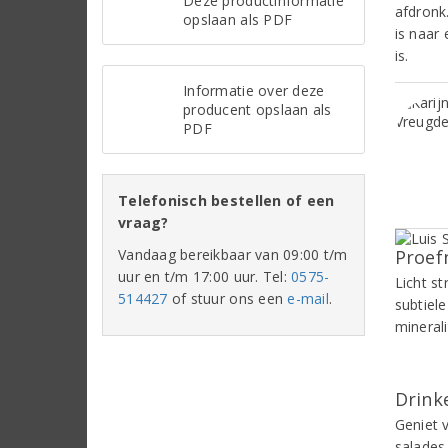
Deze productinformatie
afdronk
opslaan als PDF
is naar
is.
Informatie over deze
producent opslaan als
PDF
Telefonisch bestellen of een
vraag?
Vandaag bereikbaar van 09:00 t/m
Proef
uur en t/m 17:00 uur. Tel:
0575-
Licht s
514427
of stuur ons een
e-mail
.
subtiel
mineral
Drinke
Geniet v
salades