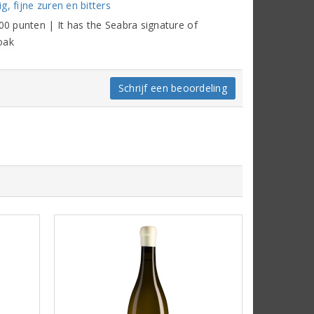
, fijne zuren en bitters
00 punten | It has the Seabra signature of
 oak
Schrijf een beoordeling