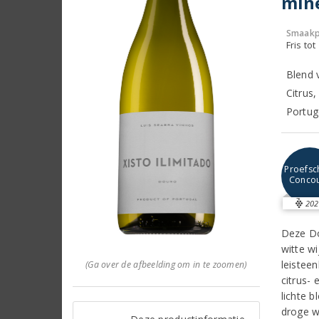
mine
Smaakp
Fris tot
Blend 
Citrus,
Portug
Proefsch
Conco
202
Deze Do
witte w
leistee
(Ga over de afbeelding om in te zoomen)
citrus-
lichte b
droge w