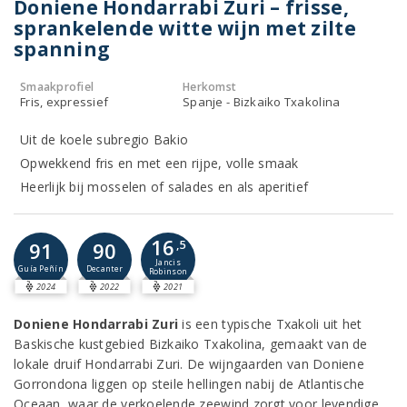
Doniene Hondarrabi Zuri – frisse,
sprankelende witte wijn met zilte
spanning
Smaakprofiel
Herkomst
Fris, expressief
Spanje - Bizkaiko Txakolina
Uit de koele subregio Bakio
Opwekkend fris en met een rijpe, volle smaak
Heerlijk bij mosselen of salades en als aperitief
16
91
90
,5
Jancis
Guía Peñín
Decanter
Robinson
2024
2022
2021
Doniene Hondarrabi Zuri
is een typische Txakoli uit het
Baskische kustgebied Bizkaiko Txakolina, gemaakt van de
lokale druif Hondarrabi Zuri. De wijngaarden van Doniene
Gorrondona liggen op steile hellingen nabij de Atlantische
Oceaan, waar de verkoelende zeewind zorgt voor levendige