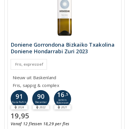
Doniene Gorrondona Bizkaiko Txakolina
Doniene Hondarrabi Zuri 2023
Fris, expressief
Nieuw uit Baskenland
Fris, sappig & complex
16
91
90
,5
Jancis
Guía Peñín
Decanter
Robinson
2024
2022
2021
19,95
Vanaf 12 flessen 18,29 per fles