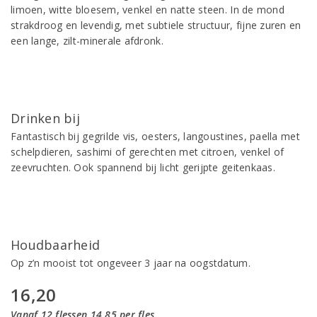
limoen, witte bloesem, venkel en natte steen. In de mond
strakdroog en levendig, met subtiele structuur, fijne zuren en
een lange, zilt-minerale afdronk.
Drinken bij
Fantastisch bij gegrilde vis, oesters, langoustines, paella met
schelpdieren, sashimi of gerechten met citroen, venkel of
zeevruchten. Ook spannend bij licht gerijpte geitenkaas.
Houdbaarheid
Op z’n mooist tot ongeveer 3 jaar na oogstdatum.
16,20
Vanaf 12 flessen 14,85 per fles