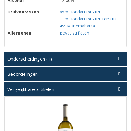
Alcohol
12,00%
Druivenrassen
85% Hondarrabi Zuri
11% Hondarrabi Zuri Zerratia
4% Munemahatsa
Allergenen
Bevat sulfieten
Onderscheidingen (1)
Beoordelingen
Vergelijkbare artikelen