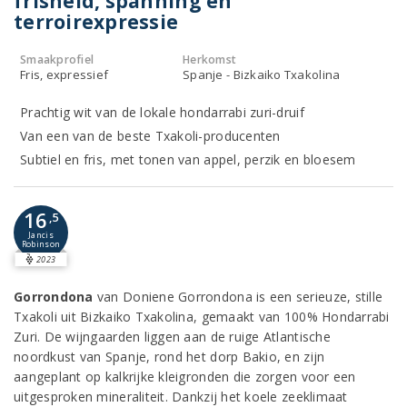
frisheid, spanning en
terroirexpressie
Smaakprofiel
Herkomst
Fris, expressief
Spanje - Bizkaiko Txakolina
Prachtig wit van de lokale hondarrabi zuri-druif
Van een van de beste Txakoli-producenten
Subtiel en fris, met tonen van appel, perzik en bloesem
16
,5
Jancis
Robinson
2023
Gorrondona
van Doniene Gorrondona is een serieuze, stille
Txakoli uit Bizkaiko Txakolina, gemaakt van 100% Hondarrabi
Zuri. De wijngaarden liggen aan de ruige Atlantische
noordkust van Spanje, rond het dorp Bakio, en zijn
aangeplant op kalkrijke kleigronden die zorgen voor een
uitgesproken mineraliteit. Dankzij het koele zeeklimaat