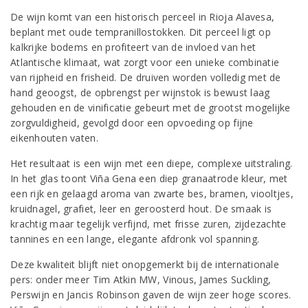
De wijn komt van een historisch perceel in Rioja Alavesa,
beplant met oude tempranillostokken. Dit perceel ligt op
kalkrijke bodems en profiteert van de invloed van het
Atlantische klimaat, wat zorgt voor een unieke combinatie
van rijpheid en frisheid. De druiven worden volledig met de
hand geoogst, de opbrengst per wijnstok is bewust laag
gehouden en de vinificatie gebeurt met de grootst mogelijke
zorgvuldigheid, gevolgd door een opvoeding op fijne
eikenhouten vaten.
Het resultaat is een wijn met een diepe, complexe uitstraling.
In het glas toont Viña Gena een diep granaatrode kleur, met
een rijk en gelaagd aroma van zwarte bes, bramen, viooltjes,
kruidnagel, grafiet, leer en geroosterd hout. De smaak is
krachtig maar tegelijk verfijnd, met frisse zuren, zijdezachte
tannines en een lange, elegante afdronk vol spanning.
Deze kwaliteit blijft niet onopgemerkt bij de internationale
pers: onder meer Tim Atkin MW, Vinous, James Suckling,
Perswijn en Jancis Robinson gaven de wijn zeer hoge scores.