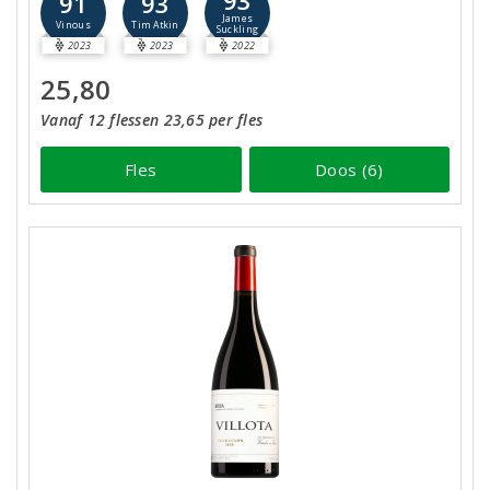
91
93
James
Vinous
Tim Atkin
Suckling
2023
2023
2022
25,80
Vanaf 12 flessen 23,65 per fles
Fles
Doos (6)