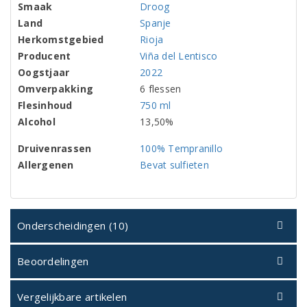
Smaak
Droog
Land
Spanje
Herkomstgebied
Rioja
Producent
Viña del Lentisco
Oogstjaar
2022
Omverpakking
6 flessen
Flesinhoud
750 ml
Alcohol
13,50%
Druivenrassen
100% Tempranillo
Allergenen
Bevat sulfieten
Onderscheidingen (10)
Beoordelingen
Vergelijkbare artikelen