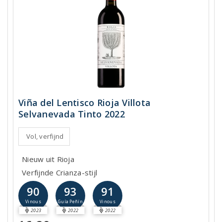
Viña del Lentisco Rioja Villota
Selvanevada Tinto 2022
Vol, verfijnd
Nieuw uit Rioja
Verfijnde Crianza-stijl
90
93
91
Vinous
Guía Peñín
Vinous
2023
2022
2022