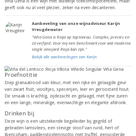
Viña Gena is een wijn met duidelijk toekomstpotentieel, maar
geeft ook nu al veel plezier, zeker na even decanteren.
Aanbeveling van onze wijnadviseur Karijn
Vreugdewater
"Viña Gena is Rioja op topniveau. Complex, precies en
zó verfijnd. Voor mij een benchmark voor wat moderne
single vineyard Rioja kan zijn."
Bekijk alle aanbevelingen van Karijn
Proefnotitie
Diep granaatrood van kleur, met een rijke en gelaagde geur
van zwart fruit, viooltjes, specerijen, leer en geroosterd hout.
De smaak is krachtig, zijdezacht en gelaagd, met fijne zuren
en een lange, mineralige, evenwichtige en elegante afdronk.
Drinken bij
Deze wijn is een uitstekende begeleider bij gegrild of
gebraden lamsvlees, een stevige stoof van rund, hert of
Ibericoham, paddenstoelenrisotto met truffel, geroosterde