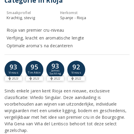
categorie in Rioja
Smaakprofiel
Herkomst
Krachtig, stevig
Spanje - Rioja
Rioja van premier cru-niveau
Verfijing, kracht en aromatische lengte
Optimale aroma's na decanteren
93
93
95
92
James
Vinous
Tim Atkin
Vinous
Suckling
2023
2023
2022
2022
Sinds enkele jaren kent Rioja een nieuwe, exclusieve
classificatie: Viñedo Singular. Deze aanduiding is
voorbehouden aan wijnen van uitzonderlijke, individuele
wijngaarden met een unieke ligging, bodem en geschiedenis,
vergelijkbaar met het idee van premier cru in de Bourgogne.
Viña Gena van Viña del Lentisco behoort tot deze select
gezelschap.