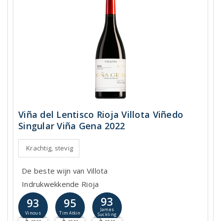
Viña del Lentisco Rioja Villota Viñedo
Singular Viña Gena 2022
Krachtig, stevig
De beste wijn van Villota
Indrukwekkende Rioja
93
93
95
James
Vinous
Tim Atkin
Suckling