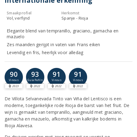
internationale erkenning
Smaakprofiel
Herkomst
Vol, verfijnd
Spanje - Rioja
Elegante blend van tempranillo, graciano, garnacha en
mazuelo
Zes maanden gerijpt in vaten van Frans eiken
Levendig en fris, heerlijk voor alledag
90
93
91
91
Vinous
Guía Peñín
Vinous
Vinous
2023
2022
2022
2022
De Villota Selvanevada Tinto van Viña del Lentisco is een
moderne, toegankelijke rode Rioja die barst van het fruit. De
wijn is gemaakt van tempranillo, aangevuld met graciano,
garnacha en mazuelo, afkomstig van kalkrijke bodems in
Rioja Alavesa.
De druiven worden met zorg geoogst en vergist op