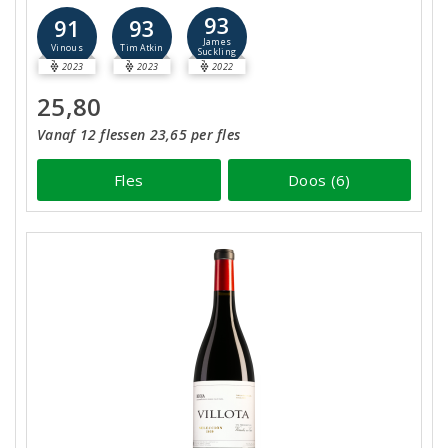
93
91
93
James
Vinous
Tim Atkin
Suckling
2023
2023
2022
25,80
Vanaf 12 flessen 23,65 per fles
Fles
Doos (6)