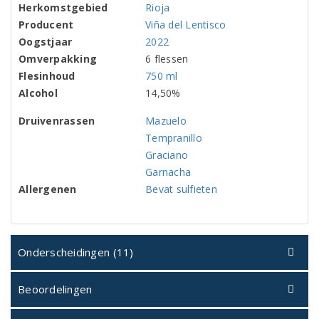
Herkomstgebied
Rioja
Producent
Viña del Lentisco
Oogstjaar
2022
Omverpakking
6 flessen
Flesinhoud
750 ml
Alcohol
14,50%
Druivenrassen
Mazuelo
Tempranillo
Graciano
Garnacha
Allergenen
Bevat sulfieten
Onderscheidingen (11)
Beoordelingen