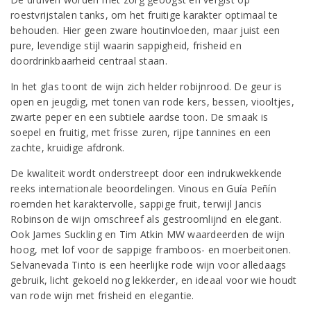
roestvrijstalen tanks, om het fruitige karakter optimaal te
behouden. Hier geen zware houtinvloeden, maar juist een
pure, levendige stijl waarin sappigheid, frisheid en
doordrinkbaarheid centraal staan.
In het glas toont de wijn zich helder robijnrood. De geur is
open en jeugdig, met tonen van rode kers, bessen, viooltjes,
zwarte peper en een subtiele aardse toon. De smaak is
soepel en fruitig, met frisse zuren, rijpe tannines en een
zachte, kruidige afdronk.
De kwaliteit wordt onderstreept door een indrukwekkende
reeks internationale beoordelingen. Vinous en Guía Peñín
roemden het karaktervolle, sappige fruit, terwijl Jancis
Robinson de wijn omschreef als gestroomlijnd en elegant.
Ook James Suckling en Tim Atkin MW waardeerden de wijn
hoog, met lof voor de sappige framboos- en moerbeitonen.
Selvanevada Tinto is een heerlijke rode wijn voor alledaags
gebruik, licht gekoeld nog lekkerder, en ideaal voor wie houdt
van rode wijn met frisheid en elegantie.