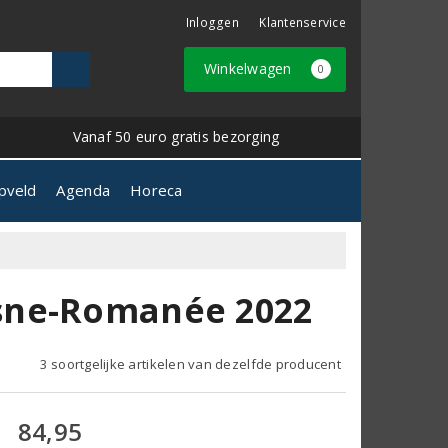
Inloggen
Klantenservice
Winkelwagen
0
Vanaf 50 euro gratis bezorging
pveld
Agenda
Horeca
sne-Romanée 2022
3 soortgelijke artikelen van dezelfde producent
84,95