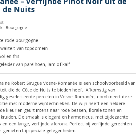
née – Verfijnde Pinot Noir uit de
 de Nuits
st
jk - Bourgogne
te rode bourgogne
waliteit van topdomein
ol en fris
eleider van parelhoen, lam of kalf
ine Robert Sirugue Vosne-Romanée is een schoolvoorbeeld van
iteit die de Côte de Nuits te bieden heeft. Afkomstig van
dig geselecteerde percelen in Vosne-Romanée, combineert deze
aditie met moderne wijntechnieken. De wijn heeft een heldere
ode kleur en geurt intens naar rode bessen, florale tonen en
e kruiden. De smaak is elegant en harmonieus, met zijdezachte
 en een lange, verfijnde afdronk. Perfect bij verfijnde gerechten
e genieten bij speciale gelegenheden.