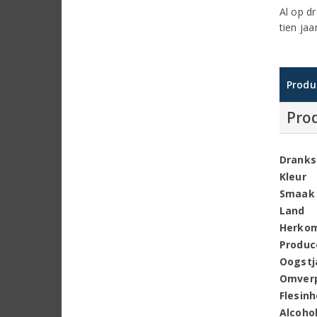
Al op d
tien ja
Produ
Pro
Dranks
Kleur
Smaak
Land
Herko
Produc
Oogstj
Omver
Flesin
Alcoho