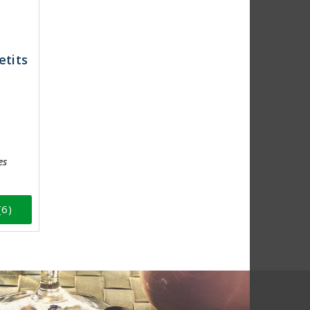
tits
es
(6)