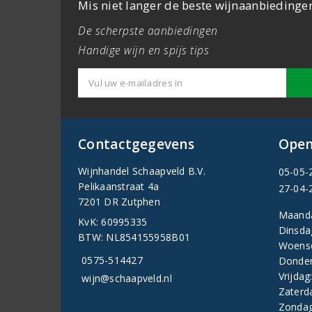
Mis niet langer de beste wijnaanbiedinge
De scherpste aanbiedingen
Handige wijn en spijs tips
Contactgegevens
Open
Wijnhandel Schaapveld B.V.
05-05-
Pelikaanstraat 4a
27-04-
7201 DR Zutphen
Maand
KvK: 60995335
Dinsda
BTW: NL854155958B01
Woens
0575-514427
Donder
Vrijdag
wijn@schaapveld.nl
Zaterd
Zondag