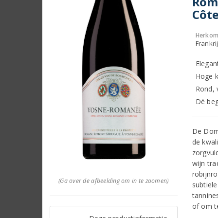
Roma
Côte
Herkom
Frankri
Elegan
Hoge k
Rond, v
Dé beg
De Doma
de kwal
zorgvul
wijn tr
robijnr
(Ga over de afbeelding om in te zoomen)
subtiel
tannines
of om t