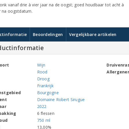
ronk vanaf drie à vier jaar na de oogst; goed houdbaar tot acht à
ar na oogstdatum.
ctinformatie
Beoordelingen
Vergelijkbare artikelen
ductinformatie
oort
Wijn
Druivenra
Rood
Allergene
Droog
Frankrijk
mstgebied
Bourgogne
ent
Domaine Robert Sirugue
aar
2022
pakking
6 flessen
houd
750 ml
l
13,00%