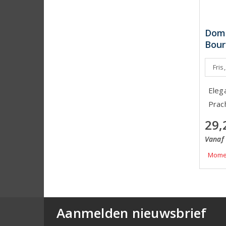
Doma
Bour
Fris,
Elega
Prac
29,
Vanaf 
Momen
Aanmelden nieuwsbrief