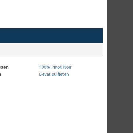
ssen
100% Pinot Noir
n
Bevat sulfieten