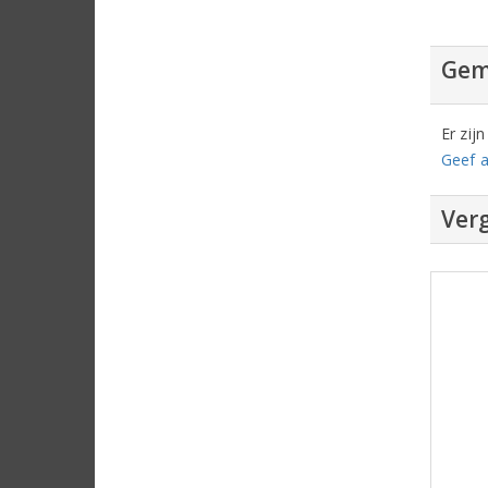
Gem
Er zij
Geef a
Verg