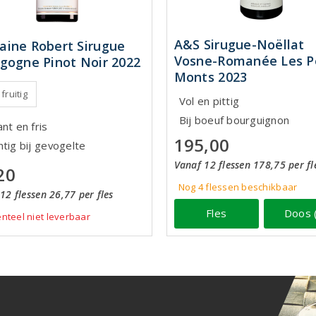
A&S Sirugue-Noëllat
ine Robert Sirugue
Vosne-Romanée Les Pe
gogne Pinot Noir 2022
Monts 2023
 fruitig
Vol en pittig
Bij boeuf bourguignon
nt en fris
195,00
htig bij gevogelte
Vanaf 12 flessen 178,75 per fl
20
Nog 4
flessen
beschikbaar
12 flessen 26,77 per fles
Fles
Doos 
teel niet leverbaar