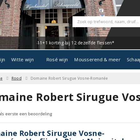
11+1 korting bij 12 dezelfde flessen*
ijn
Witte wijn
Rosé wijn
Mousserend & meer
Schaa
ne
Rood
Domaine Robert Sirugue Vosne-Romanée
maine Robert Sirugue Vo
 als eerste een beoordeling
ine Robert Sirugue Vosne-