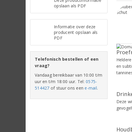
Deze productinformatie
opslaan als PDF
Informatie over deze
producent opslaan als
PDF
Proef
Telefonisch bestellen of een
Heldere
vraag?
en subt
tannines
Vandaag bereikbaar van 10:00 t/m
uur en t/m 18:00 uur. Tel:
0575-
514427
of stuur ons een
e-mail
.
Drinke
Deze wij
gevogel
Houdb