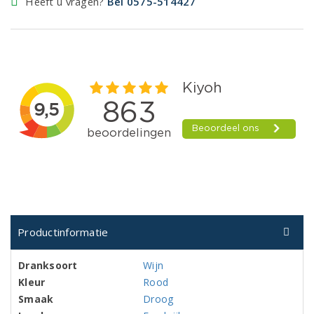
Heeft u vragen?
Bel 0575-514427
Productinformatie
Dranksoort
Wijn
Kleur
Rood
Smaak
Droog