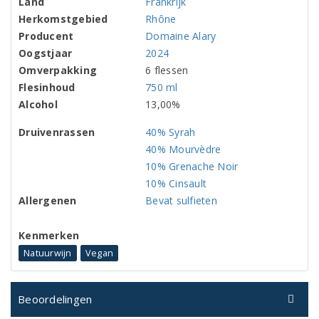
Land
Frankrijk
Herkomstgebied
Rhône
Producent
Domaine Alary
Oogstjaar
2024
Omverpakking
6 flessen
Flesinhoud
750 ml
Alcohol
13,00%
Druivenrassen
40% Syrah
40% Mourvèdre
10% Grenache Noir
10% Cinsault
Allergenen
Bevat sulfieten
Kenmerken
Natuurwijn
Vegan
Beoordelingen