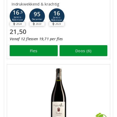
Indrukwekkend & krachtig
16
16
,5
95
Jancis
Jancis
Decanter
Robinson
Robinson
2024
2023
2023
21,50
Vanaf 12 flessen 19,71 per fles
Fles
Doos (6)