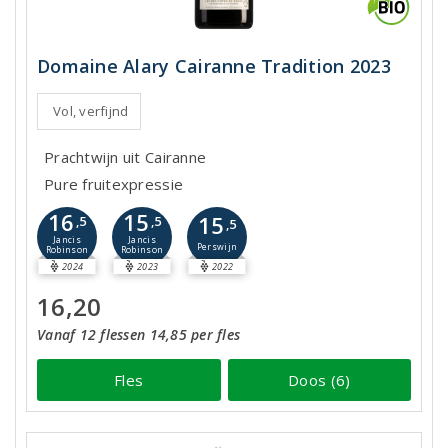
Domaine Alary Cairanne Tradition 2023
Vol, verfijnd
Prachtwijn uit Cairanne
Pure fruitexpressie
16
15
15
,5
,5
,5
Jancis
Jancis
Perswijn
Robinson
Robinson
2024
2023
2022
16,20
Vanaf 12 flessen 14,85 per fles
Fles
Doos (6)