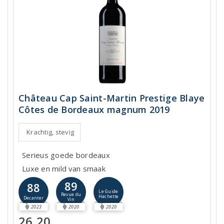
Château Cap Saint-Martin Prestige Blaye
Côtes de Bordeaux magnum 2019
Krachtig, stevig
Serieus goede bordeaux
Luxe en mild van smaak
89
88
Le Guide
Revue du
Hachette
Decanter
Vin
2023
2020
2020
26,20