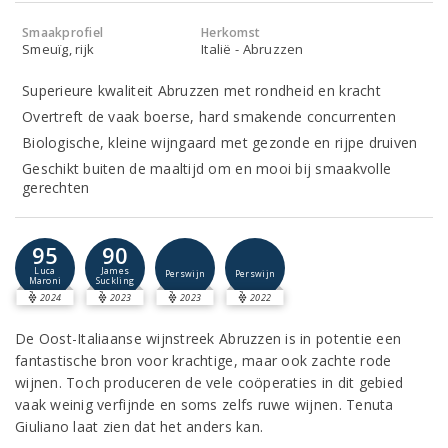
Smaakprofiel
Herkomst
Smeuïg, rijk
Italië - Abruzzen
Superieure kwaliteit Abruzzen met rondheid en kracht
Overtreft de vaak boerse, hard smakende concurrenten
Biologische, kleine wijngaard met gezonde en rijpe druiven
Geschikt buiten de maaltijd om en mooi bij smaakvolle
gerechten
95
90
Luca
James
Perswijn
Perswijn
Maroni
Suckling
2024
2023
2023
2022
De Oost-Italiaanse wijnstreek Abruzzen is in potentie een
fantastische bron voor krachtige, maar ook zachte rode
wijnen. Toch produceren de vele coöperaties in dit gebied
vaak weinig verfijnde en soms zelfs ruwe wijnen. Tenuta
Giuliano laat zien dat het anders kan.