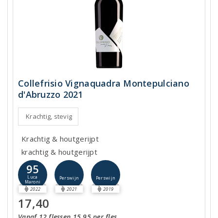
Collefrisio Vignaquadra Montepulciano
d'Abruzzo 2021
Krachtig, stevig
Krachtig & houtgerijpt
krachtig & houtgerijpt
95
Luca
Perswijn
Perswijn
Maroni
2022
2021
2019
17,40
Vanaf 12 flessen 15,95 per fles