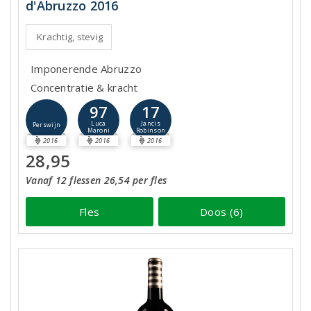
d'Abruzzo 2016
Krachtig, stevig
Imponerende Abruzzo
Concentratie & kracht
97
17
Luca
Jancis
Perswijn
Maroni
Robinson
2016
2016
2016
28,95
Vanaf 12 flessen 26,54 per fles
Fles
Doos (6)