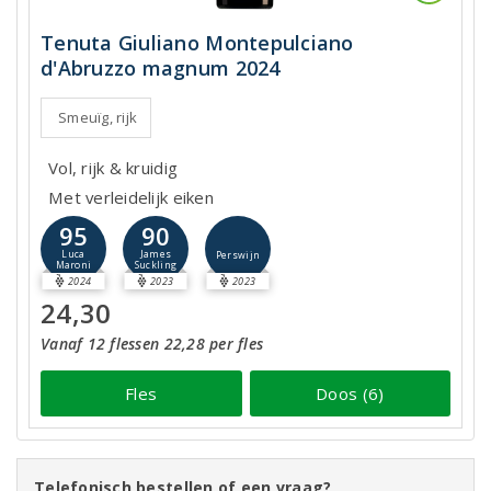
Tenuta Giuliano Montepulciano
d'Abruzzo magnum 2024
Smeuïg, rijk
Vol, rijk & kruidig
Met verleidelijk eiken
95
90
Luca
James
Perswijn
Maroni
Suckling
2024
2023
2023
24,30
Vanaf 12 flessen 22,28 per fles
Fles
Doos (6)
Telefonisch bestellen of een vraag?