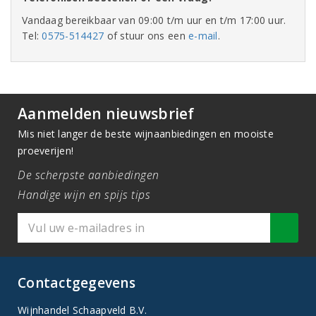
Vandaag bereikbaar van 09:00 t/m uur en t/m 17:00 uur.
Tel:
0575-514427
of stuur ons een
e-mail
.
Aanmelden nieuwsbrief
Mis niet langer de beste wijnaanbiedingen en mooiste
proeverijen!
De scherpste aanbiedingen
Handige wijn en spijs tips
Contactgegevens
Wijnhandel Schaapveld B.V.