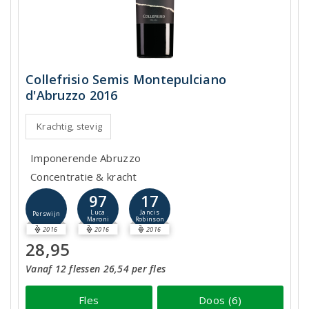
Collefrisio Semis Montepulciano
d'Abruzzo 2016
Krachtig, stevig
Imponerende Abruzzo
Concentratie & kracht
97
17
Luca
Jancis
Perswijn
Maroni
Robinson
2016
2016
2016
28,95
Vanaf 12 flessen 26,54 per fles
Fles
Doos (6)