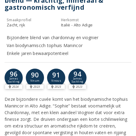
blend — krachtig, mineraal &
gastronomisch verfijnd
Smaakprofiel
Herkomst
Zacht, rijk
Italië - Alto Adige
Bijzondere blend van chardonnay en viognier
Van biodynamiscch tophuis Manincor
Enkele jaren bewaarpotentieel
96
94
90
91
James
James
Vinum
Vinous
Suckling
Suckling
2024
2023
2023
2023
Deze bijzondere cuvée komt van het biodynamische tophuis
Manincor in Alto Adige. “Sophie” bestaat voornamelijk uit
Chardonnay, met een klein aandeel Viognier dat voor extra
finesse zorgt. De druiven ondergaan een korte schilinweking
om extra structuur en aromatische rijkdom te creëren,
gevolgd door spontane vergisting in houten vaten en rijping