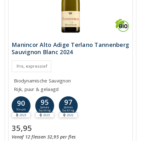
Manincor Alto Adige Terlano Tannenberg
Sauvignon Blanc 2024
Fris, expressief
Biodynamische Sauvignon
Rijk, puur & gelaagd
95
97
90
James
James
Vinum
Suckling
Suckling
2023
2023
2022
35,95
Vanaf 12 flessen 32,95 per fles