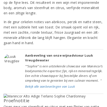
op de fijne lees. Dit resulteert in een wijn met imponerende
body, aroma’s van steenfruit en citrus, verfijnde mineraliteit
en een ziltige lengte.
In de geur cirkelen noties van abrikoos, perzik en natte steen,
met een subtiele hint van toast. De smaak opent vol en rijk,
met een zachte, ronde textuur, frisse zuurgraad en een zilt-
minerale afdronk die lang blijft hangen. Elegantie en kracht
gaan hand in hand.
Aanbeveling van onze wijnadviseur Luuk
Vreugdewater
"“Sophie” is een uitstekende showcase van Manincor’s
biodynamische expertise: fijn, rijk en mineraal tegelijk.
Een echte showstopper bij feestelijke diners of om
simpelweg van te genieten bij een culinair moment. "
Bekijk alle aanbevelingen van Luuk
Proefnotitie
Open geur van steenfruit en citrus met een flinter van natte