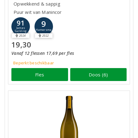
Opwekkend & sappig
Puur wit van Manincor
9
91
James
Hamersma
Suckling
2024
2022
19,30
Vanaf 12 flessen 17,69 per fles
Beperkt beschikbaar
Fles
Doos (6)