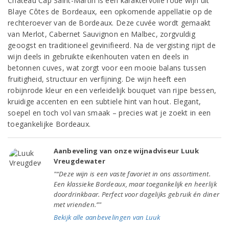
Château Cap Saint-Martin is een karaktervolle rode wijn uit
Blaye Côtes de Bordeaux, een opkomende appellatie op de
rechteroever van de Bordeaux. Deze cuvée wordt gemaakt
van Merlot, Cabernet Sauvignon en Malbec, zorgvuldig
geoogst en traditioneel gevinifieerd. Na de vergisting rijpt de
wijn deels in gebruikte eikenhouten vaten en deels in
betonnen cuves, wat zorgt voor een mooie balans tussen
fruitigheid, structuur en verfijning. De wijn heeft een
robijnrode kleur en een verleidelijk bouquet van rijpe bessen,
kruidige accenten en een subtiele hint van hout. Elegant,
soepel en toch vol van smaak – precies wat je zoekt in een
toegankelijke Bordeaux.
Aanbeveling van onze wijnadviseur Luuk
Vreugdewater
"“Deze wijn is een vaste favoriet in ons assortiment.
Een klassieke Bordeaux, maar toegankelijk en heerlijk
doordrinkbaar. Perfect voor dagelijks gebruik én diner
met vrienden.”"
Bekijk alle aanbevelingen van Luuk