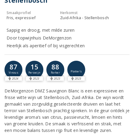
Stellenbosch
Smaakprofiel
Herkomst
Fris, expressief
Zuid-Afrika - Stellenbosch
Sappig en droog, met milde zuren
Door topwijnhuis DeMorgenzon
Heerlijk als aperitief of bij visgerechten
87
15
88
Platter's
Vinous
Perswijn
Parker
2024
2023
2023
2023
DeMorgenzon DMZ Sauvignon Blanc is een expressieve en
frisse witte wijn uit Stellenbosch, Zuid-Afrika. De wijn wordt
gemaakt van zorgvuldig geselecteerde druiven en laat het
terroir van Stellenbosch prachtig spreken. In de geur ontdek je
levendige aroma’s van citrus, passievrucht, limoen en hints
van groene kruiden. De smaak is verfrissend en strak, met
een mooie balans tussen rijp fruit en levendige zuren.