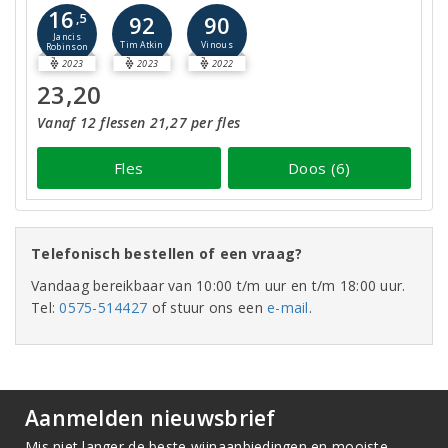
16
,5
92
90
Jancis
Tim Atkin
Vinous
Robinson
2023
2023
2022
23,20
Vanaf 12 flessen 21,27 per fles
Fles
Doos (6)
Telefonisch bestellen of een vraag?
Vandaag bereikbaar van 10:00 t/m uur en t/m 18:00 uur.
Tel:
0575-514427
of stuur ons een
e-mail
.
Aanmelden nieuwsbrief
Mis niet langer de beste wijnaanbiedingen en mooiste