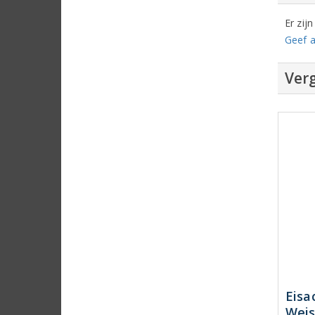
Er zij
Geef a
Verg
Eisa
Weis