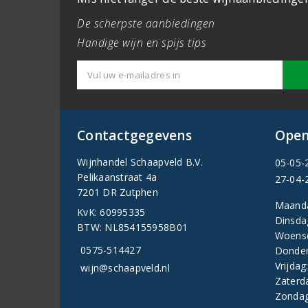
De scherpste aanbiedingen
Handige wijn en spijs tips
Contactgegevens
Open
Wijnhandel Schaapveld B.V.
05-05-
Pelikaanstraat 4a
27-04-
7201 DR Zutphen
Maand
KvK: 60995335
Dinsda
BTW: NL854155958B01
Woens
0575-514427
Donder
Vrijdag
wijn@schaapveld.nl
Zaterd
Zondag