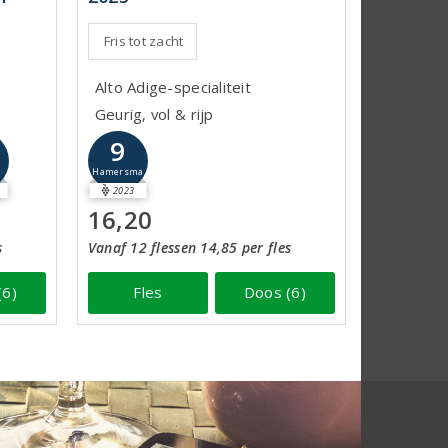
Fris tot zacht
Alto Adige-specialiteit
Geurig, vol & rijp
9
Hamersma
2023
16,20
s
Vanaf 12 flessen 14,85 per fles
(6)
Fles
Doos (6)