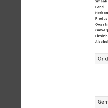
Smaak
Land
Herko
Produc
Oogstj
Omver
Flesin
Alcoho
Ond
Gem