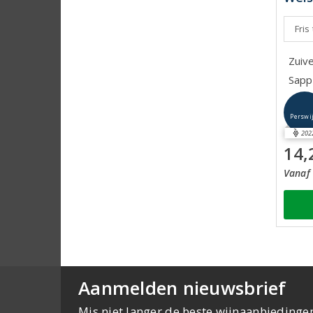
Fris
Zuive
Sapp
Perswi
202
14,
Vanaf 
Aanmelden nieuwsbrief
Mis niet langer de beste wijnaanbiedinge