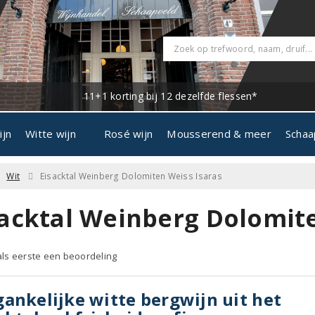
11+1 korting bij 12 dezelfde flessen*
ijn
Witte wijn
Rosé wijn
Mousserend & meer
Schaa
Wit
Eisacktal Weinberg Dolomiten Weiss Isaras
sacktal Weinberg Dolomite
 als eerste een beoordeling
ankelijke witte bergwijn uit het