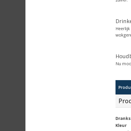
Drinke
Heerlijk
wokgerec
Houdb
Nu mooi
Produ
Pro
Dranks
Kleur