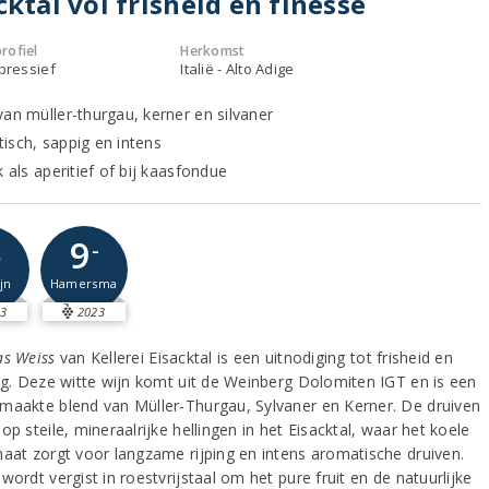
cktal vol frisheid en finesse
rofiel
Herkomst
xpressief
Italië - Alto Adige
van müller-thurgau, kerner en silvaner
isch, sappig en intens
k als aperitief of bij kaasfondue
9
5
-
jn
Hamersma
3
2023
as Weiss
van Kellerei Eisacktal is een uitnodiging tot frisheid en
ing. Deze witte wijn komt uit de Weinberg Dolomiten IGT en is een
maakte blend van Müller-Thurgau, Sylvaner en Kerner. De druiven
op steile, mineraalrijke hellingen in het Eisacktal, waar het koele
maat zorgt voor langzame rijping en intens aromatische druiven.
wordt vergist in roestvrijstaal om het pure fruit en de natuurlijke