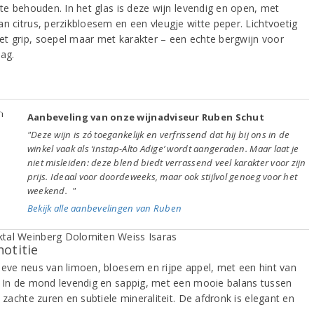
 te behouden. In het glas is deze wijn levendig en open, met
an citrus, perzikbloesem en een vleugje witte peper. Lichtvoetig
t grip, soepel maar met karakter – een echte bergwijn voor
dag.
Aanbeveling van onze wijnadviseur Ruben Schut
"Deze wijn is zó toegankelijk en verfrissend dat hij bij ons in de
winkel vaak als ‘instap-Alto Adige’ wordt aangeraden. Maar laat je
niet misleiden: deze blend biedt verrassend veel karakter voor zijn
prijs. Ideaal voor doordeweeks, maar ook stijlvol genoeg voor het
weekend. "
Bekijk alle aanbevelingen van Ruben
notitie
ieve neus van limoen, bloesem en rijpe appel, met een hint van
. In de mond levendig en sappig, met een mooie balans tussen
, zachte zuren en subtiele mineraliteit. De afdronk is elegant en