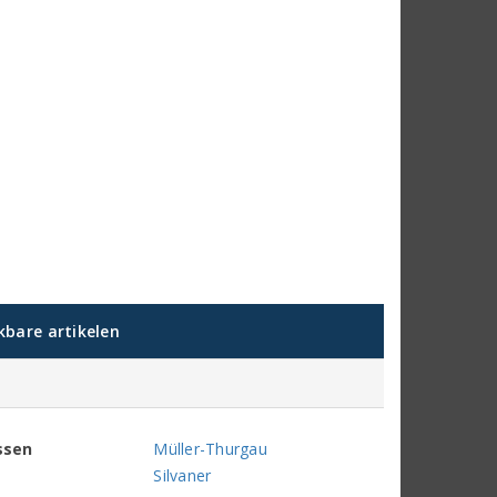
jkbare artikelen
ssen
Müller-Thurgau
Silvaner