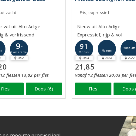
 tot zacht
Fris, expressief
r wit uit Alto Adige
Nieuw uit Alto Adige
ig & verfrissend
Expressief, rijp & vol
9
91
-
WineLife
Merum
jn
Hamersma
Vinous
2
2022
2024
2024
2022
20
21,85
12 flessen 13,02 per fles
Vanaf 12 flessen 20,03 per fle
Fles
Doos (6)
Fles
Doos 
n en mooiste proeverijen!