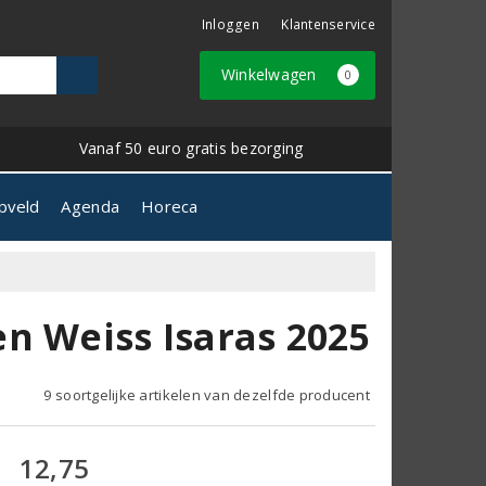
Inloggen
Klantenservice
Winkelwagen
0
Vanaf 50 euro gratis bezorging
pveld
Agenda
Horeca
n Weiss Isaras 2025
9 soortgelijke artikelen van dezelfde producent
12,75