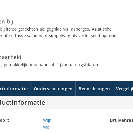
n bij
 bij lichte gerechten als gegrilde vis, asperges, Aziatische
hten, frisse salades of simpelweg als verfrissend aperitief.
aarheid
; gemakkelijk houdbaar tot 4 jaar na oogstdatum.
ctinformatie
Onderscheidingen
Beoordelingen
Vergeli
ductinformatie
oort
Wijn
Druivenra
Wit