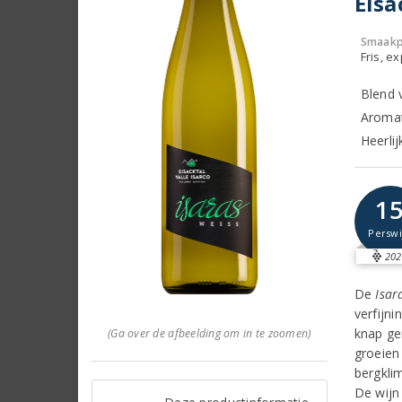
Eisa
Smaakp
Fris, e
Blend 
Aromat
Heerlij
1
Perswi
202
De
Isar
verfijn
knap ge
(Ga over de afbeelding om in te zoomen)
groeien 
bergkli
De wijn 