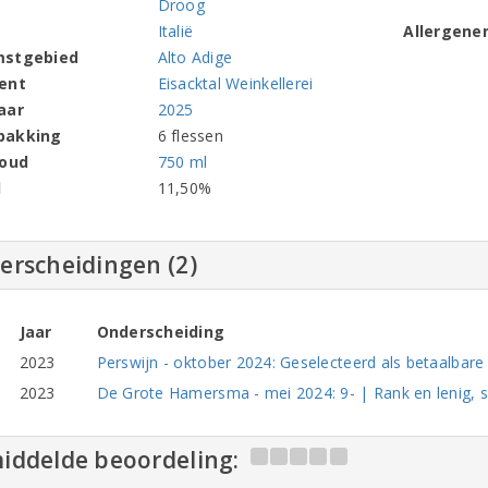
Droog
Italië
Allergene
mstgebied
Alto Adige
ent
Eisacktal Weinkellerei
aar
2025
pakking
6 flessen
houd
750 ml
l
11,50%
erscheidingen (2)
Jaar
Onderscheiding
2023
Perswijn - oktober 2024: Geselecteerd als betaalbar
2023
De Grote Hamersma - mei 2024: 9- | Rank en lenig, sie
iddelde beoordeling: