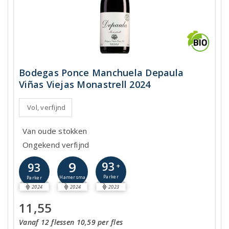
Bodegas Ponce Manchuela Depaula
Viñas Viejas Monastrell 2024
Vol, verfijnd
Van oude stokken
Ongekend verfijnd
9
93
93
+
Parker
Hamersma
Parker
2024
2024
2023
11,55
Vanaf 12 flessen 10,59 per fles