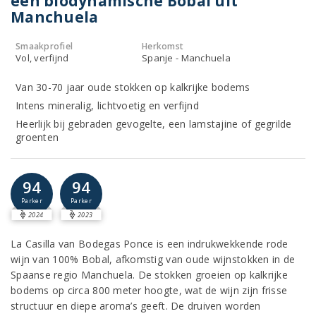
een biodynamische Bobal uit
Manchuela
Smaakprofiel
Herkomst
Vol, verfijnd
Spanje - Manchuela
Van 30-70 jaar oude stokken op kalkrijke bodems
Intens mineralig, lichtvoetig en verfijnd
Heerlijk bij gebraden gevogelte, een lamstajine of gegrilde
groenten
94
94
Parker
Parker
2024
2023
La Casilla van Bodegas Ponce is een indrukwekkende rode
wijn van 100% Bobal, afkomstig van oude wijnstokken in de
Spaanse regio Manchuela. De stokken groeien op kalkrijke
bodems op circa 800 meter hoogte, wat de wijn zijn frisse
structuur en diepe aroma’s geeft. De druiven worden