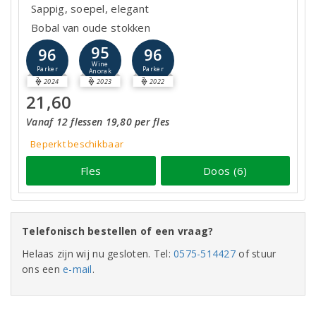
Sappig, soepel, elegant
Bobal van oude stokken
95
96
96
Wine
Parker
Parker
Anorak
2024
2023
2022
21,60
Vanaf 12 flessen 19,80 per fles
Beperkt beschikbaar
Fles
Doos (6)
Telefonisch bestellen of een vraag?
Helaas zijn wij nu gesloten. Tel:
0575-514427
of stuur
ons een
e-mail
.