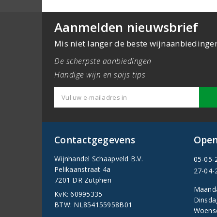
Aanmelden nieuwsbrief
Mis niet langer de beste wijnaanbiedinge
De scherpste aanbiedingen
Handige wijn en spijs tips
Contactgegevens
Open
Wijnhandel Schaapveld B.V.
05-05-
Pelikaanstraat 4a
27-04-
7201 DR Zutphen
Maand
KvK: 60995335
Dinsda
BTW: NL854155958B01
Woens