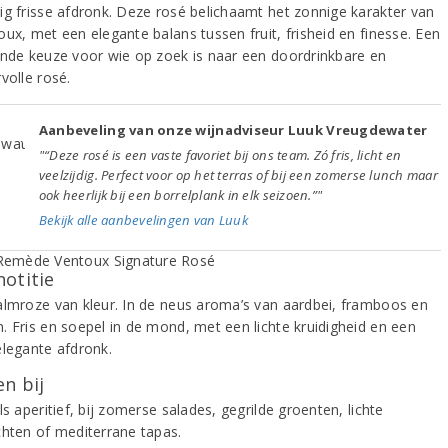
ig frisse afdronk. Deze rosé belichaamt het zonnige karakter van
ux, met een elegante balans tussen fruit, frisheid en finesse. Een
ende keuze voor wie op zoek is naar een doordrinkbare en
volle rosé.
Aanbeveling van onze wijnadviseur Luuk Vreugdewater
"“Deze rosé is een vaste favoriet bij ons team. Zó fris, licht en
veelzijdig. Perfect voor op het terras of bij een zomerse lunch maar
ook heerlijk bij een borrelplank in elk seizoen.”"
Bekijk alle aanbevelingen van Luuk
notitie
almroze van kleur. In de neus aroma’s van aardbei, framboos en
. Fris en soepel in de mond, met een lichte kruidigheid en een
elegante afdronk.
n bij
ls aperitief, bij zomerse salades, gegrilde groenten, lichte
chten of mediterrane tapas.