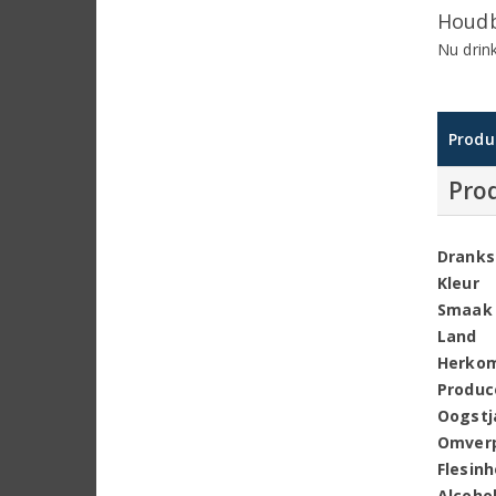
Houdb
Nu drin
Produ
Pro
Dranks
Kleur
Smaak
Land
Herko
Produc
Oogstj
Omver
Flesin
Alcoho