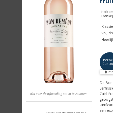
frui
Herkom
Frankri
Klassi
Vol, d
Heerlij
Perswi
Conco
202
De Bon 
verfriss
Zuid-Fr
(Ga over de afbeelding om in te zoomen)
geoogst
vinifica
een exp