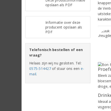
Deze productinformatie
knapper
opslaan als PDF
de Vento
uitstek
karakter
Informatie over deze
producent opslaan als
PDF
Telefonisch bestellen of een
vraag?
Helaas zijn wij nu gesloten. Tel:
0575-514427
of stuur ons een
e-
Proef
mail
.
Bleek z
bloesem
droge, 
Drinke
Ideaal a
visgere