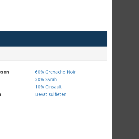
ssen
60% Grenache Noir
30% Syrah
10% Cinsault
n
Bevat sulfieten