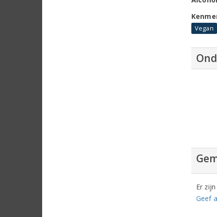
Kenme
Vegan
Ond
Gem
Er zij
Geef a