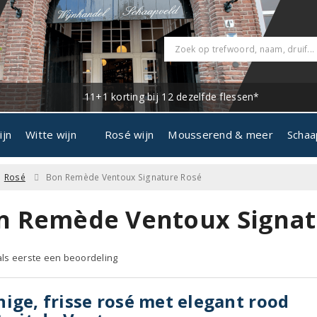
11+1 korting bij 12 dezelfde flessen*
ijn
Witte wijn
Rosé wijn
Mousserend & meer
Schaa
Rosé
Bon Remède Ventoux Signature Rosé
n Remède Ventoux Signat
 als eerste een beoordeling
ige, frisse rosé met elegant rood