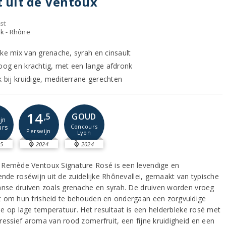
t uit de Ventoux
st
jk - Rhône
eke mix van grenache, syrah en cinsault
roog en krachtig, met een lange afdronk
k bij kruidige, mediterrane gerechten
14
GOUD
,5
jn
Concours
urs
Perswijn
Lyon
5
2024
2024
Remède Ventoux Signature Rosé is een levendige en
ende roséwijn uit de zuidelijke Rhônevallei, gemaakt van typische
anse druiven zoals grenache en syrah. De druiven worden vroeg
 om hun frisheid te behouden en ondergaan een zorgvuldige
tie op lage temperatuur. Het resultaat is een helderbleke rosé met
ressief aroma van rood zomerfruit, een fijne kruidigheid en een