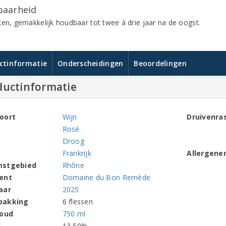
aarheid
ken, gemakkelijk houdbaar tot twee à drie jaar na de oogst.
ctinformatie
Onderscheidingen
Beoordelingen
ductinformatie
oort
Wijn
Druivenra
Rosé
Droog
Frankrijk
Allergene
mstgebied
Rhône
ent
Domaine du Bon Remède
aar
2025
pakking
6 flessen
houd
750 ml
l
13,50%