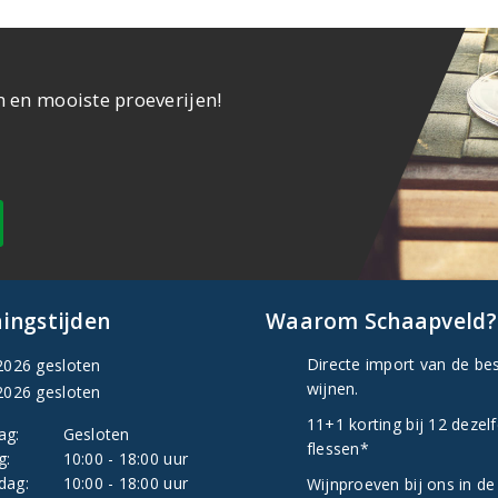
n en mooiste proeverijen!
ingstijden
Waarom Schaapveld?
Directe import van de be
2026 gesloten
wijnen.
2026 gesloten
11+1 korting bij 12 dezel
ag:
Gesloten
flessen*
g:
10:00 - 18:00 uur
dag:
10:00 - 18:00 uur
Wijnproeven bij ons in de