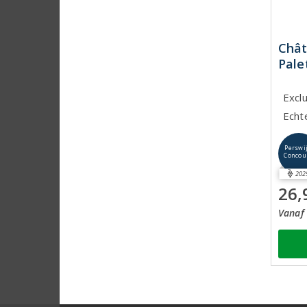
Chât
Pale
Exclu
Echt
Perswi
Concou
202
26,
Vanaf 