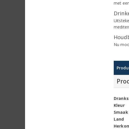
met een
Drinke
Uitstek
mediter
Houdb
Nu mooi
Produ
Pro
Dranks
Kleur
Smaak
Land
Herko