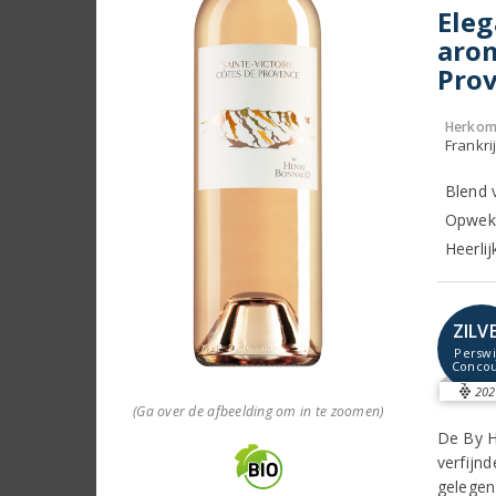
Eleg
arom
Pro
Herkom
Frankri
Blend v
Opwekke
Heerli
ZILV
Perswi
Concou
202
(Ga over de afbeelding om in te zoomen)
De By H
verfijn
gelegen