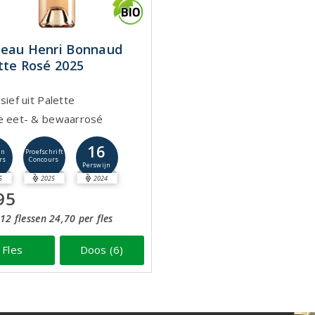
eau Henri Bonnaud
tte Rosé 2025
sief uit Palette
e eet- & bewaarrosé
16
jn
Proefschrift
rs
Concours
Perswijn
5
2025
2024
95
12 flessen 24,70 per fles
Fles
Doos (6)