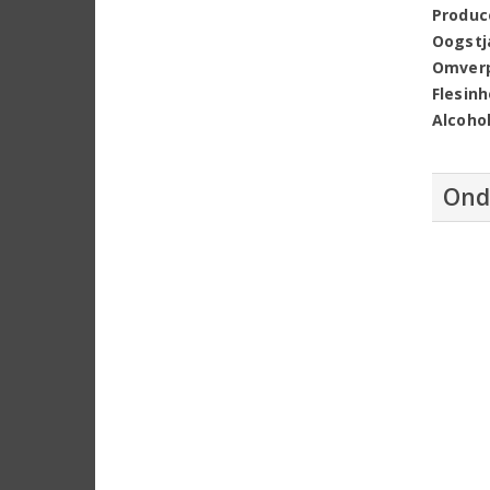
Produc
Oogstj
Omver
Flesin
Alcoho
Ond