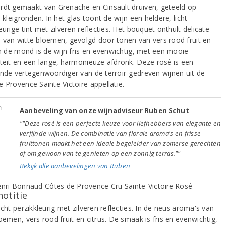
rdt gemaakt van Grenache en Cinsault druiven, geteeld op
e kleigronden. In het glas toont de wijn een heldere, licht
eurige tint met zilveren reflecties. Het bouquet onthult delicate
 van witte bloemen, gevolgd door tonen van vers rood fruit en
 In de mond is de wijn fris en evenwichtig, met een mooie
iteit en een lange, harmonieuze afdronk. Deze rosé is een
ende vertegenwoordiger van de terroir-gedreven wijnen uit de
e Provence Sainte-Victoire appellatie.
Aanbeveling van onze wijnadviseur Ruben Schut
""Deze rosé is een perfecte keuze voor liefhebbers van elegante en
verfijnde wijnen. De combinatie van florale aroma's en frisse
fruittonen maakt het een ideale begeleider van zomerse gerechten
of om gewoon van te genieten op een zonnig terras.""
Bekijk alle aanbevelingen van Ruben
notitie
icht perzikkleurig met zilveren reflecties. In de neus aroma's van
oemen, vers rood fruit en citrus. De smaak is fris en evenwichtig,