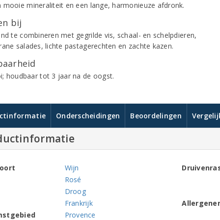
 mooie mineraliteit en een lange, harmonieuze afdronk.
n bij
end te combineren met gegrilde vis, schaal- en schelpdieren,
rane salades, lichte pastagerechten en zachte kazen.
aarheid
; houdbaar tot 3 jaar na de oogst.
ctinformatie
Onderscheidingen
Beoordelingen
Vergeli
ductinformatie
oort
Wijn
Druivenra
Rosé
Droog
Frankrijk
Allergene
mstgebied
Provence