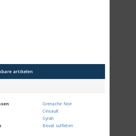
jkbare artikelen
ssen
Grenache Noir
Cinsault
Syrah
n
Bevat sulfieten