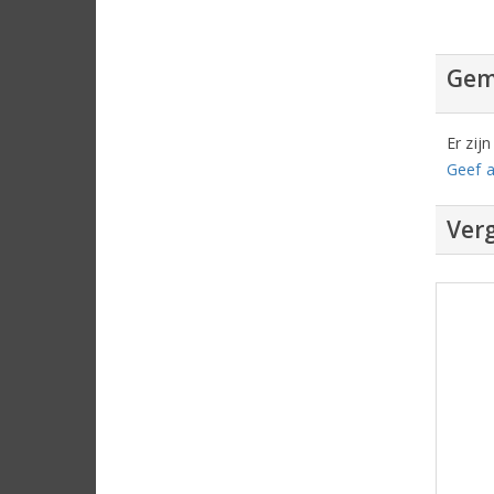
Gem
Er zij
Geef a
Verg