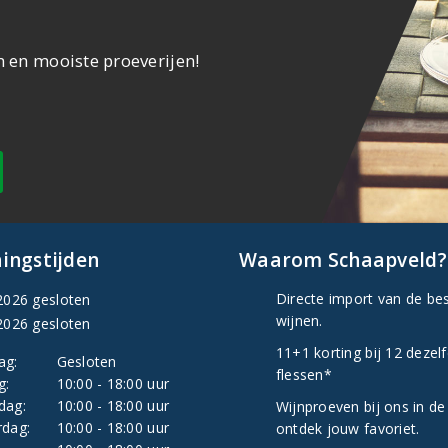
n en mooiste proeverijen!
ingstijden
Waarom Schaapveld?
Directe import van de be
2026 gesloten
wijnen.
2026 gesloten
11+1 korting bij 12 dezel
ag:
Gesloten
flessen*
g:
10:00 - 18:00 uur
dag:
10:00 - 18:00 uur
Wijnproeven bij ons in de
dag:
10:00 - 18:00 uur
ontdek jouw favoriet.