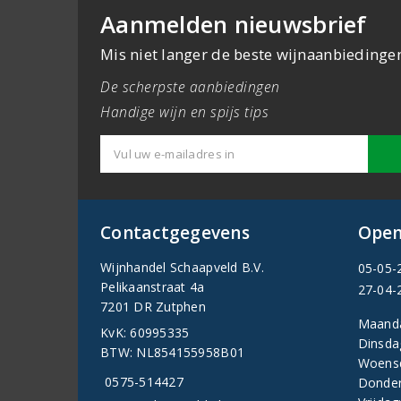
Aanmelden nieuwsbrief
Mis niet langer de beste wijnaanbiedinge
De scherpste aanbiedingen
Handige wijn en spijs tips
Contactgegevens
Open
Wijnhandel Schaapveld B.V.
05-05-
Pelikaanstraat 4a
27-04-
7201 DR Zutphen
Maand
KvK: 60995335
Dinsda
BTW: NL854155958B01
Woens
0575-514427
Donder