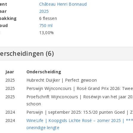
ent
Château Henri Bonnaud
aar
2025
pakking
6 flessen
houd
750 ml
l
13,00%
erscheidingen (6)
Jaar
Onderscheiding
2025
Hubrecht Duijker | Perfect gewoon
2025
Perswijn Wijnconcours | Rosé Grand Prix 2026: Tweed
2025
Proefschrift Wijnconcours | Roséwijn van het jaar 2
schoon
2024
Perswijn | september 2025: 15.5/20 punten Goed | Z
2024
WineLife | Koopgids Lichte Rosé – zomer 2025 | ***
oneindige lengte