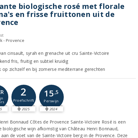
ante biologische rosé met florale
a's en frisse fruittonen uit de
vence
st
jk - Provence
an cinsault, syrah en grenache uit cru Sainte-Victoire
nd fris, fruitig en subtiel kruidig
jk op zichzelf en bij zomerse mediterrane gerechten
2
15
ER
,5
jn
Proefschrift
Perswijn
rs
5
2025
2024
enri Bonnaud Côtes de Provence Sainte-Victoire Rosé is een
de biologische wijn afkomstig van Château Henri Bonnaud,
 aan de voet van de Sainte-Victoire berg in de Provence. Deze