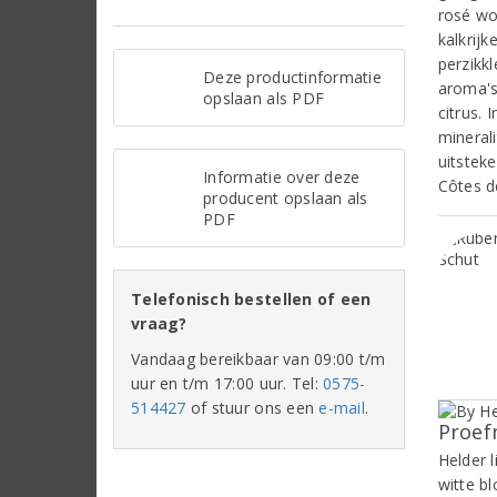
rosé wo
kalkrijk
perzikkl
Deze productinformatie
aroma's
opslaan als PDF
citrus.
mineral
uitstek
Informatie over deze
Côtes d
producent opslaan als
PDF
Telefonisch bestellen of een
vraag?
Vandaag bereikbaar van 09:00 t/m
uur en t/m 17:00 uur. Tel:
0575-
514427
of stuur ons een
e-mail
.
Proef
Helder l
witte bl