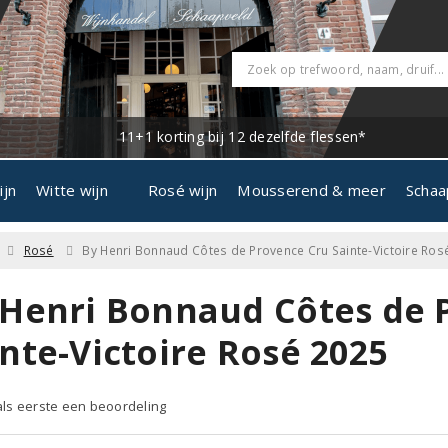
11+1 korting bij 12 dezelfde flessen*
ijn
Witte wijn
Rosé wijn
Mousserend & meer
Schaa
Rosé
By Henri Bonnaud Côtes de Provence Cru Sainte-Victoire Ros
 Henri Bonnaud Côtes de 
nte-Victoire Rosé 2025
 als eerste een beoordeling