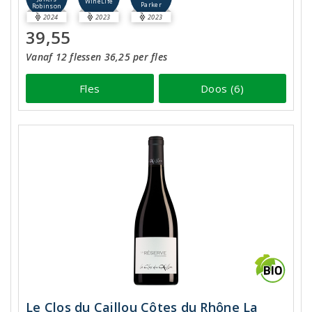
WineLife
Parker
Robinson
2024
2023
2023
39,55
Vanaf 12 flessen 36,25 per fles
Fles
Doos (6)
Le Clos du Caillou Côtes du Rhône La