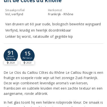
uit de Côtes du Rhône
Smaakprofiel
Herkomst
Vol, verfijnd
Frankrijk - Rhône
Van druiven uit 60 jaar oude, biologisch bewerkte wijngaard
Verfijnd, kruidig en heerlijk doordrinkbaar
Lekker bij worst, ratatouille of gegrilde kip
91
15
James
Perswijn
Suckling
2024
2023
De Le Clos du Caillou Côtes du Rhône Le Caillou Rouge is een
fruitige en soepele rode wijn uit het zonnige Zuid-Frankrijk.
Deze wijn combineert levendige aroma’s van kersen,
frambozen en subtiele kruiden met een zachte textuur en een
aangename, ronde afdronk.
In het glas toont hij een heldere robijnrode kleur. De smaak is