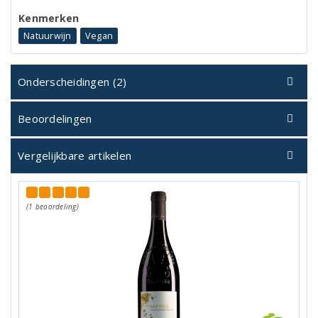
Kenmerken
Natuurwijn
Vegan
Onderscheidingen (2)
Beoordelingen
Vergelijkbare artikelen
(1 beoordeling)