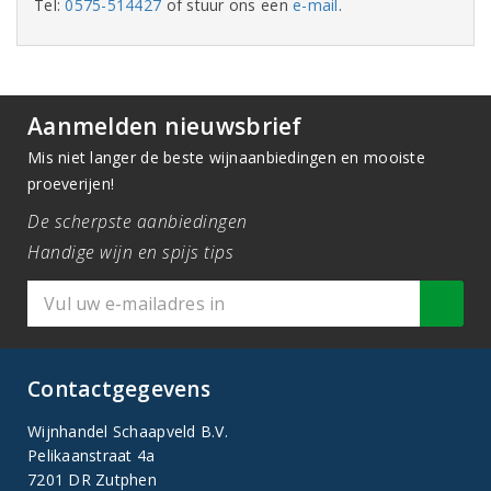
Tel:
0575-514427
of stuur ons een
e-mail
.
Aanmelden nieuwsbrief
Mis niet langer de beste wijnaanbiedingen en mooiste
proeverijen!
De scherpste aanbiedingen
Handige wijn en spijs tips
Contactgegevens
Wijnhandel Schaapveld B.V.
Pelikaanstraat 4a
7201 DR Zutphen