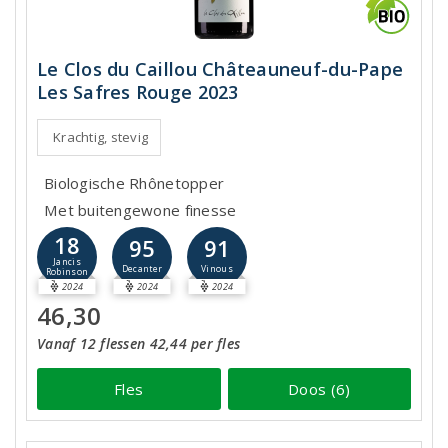
Le Clos du Caillou Châteauneuf-du-Pape
Les Safres Rouge 2023
Krachtig, stevig
Biologische Rhônetopper
Met buitengewone finesse
18
95
91
Jancis
Decanter
Vinous
Robinson
2024
2024
2024
46,30
Vanaf 12 flessen 42,44 per fles
Fles
Doos (6)