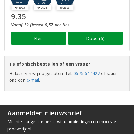
Jancis
Citadelles
Vinum
Robinson
du Vin
2025
2025
2023
9,35
Vanaf 12 flessen 8,57 per fles
Fles
Doos (6)
Telefonisch bestellen of een vraag?
Helaas zijn wij nu gesloten. Tel:
0575-514427
of stuur
ons een
e-mail
.
Aanmelden nieuwsbrief
Mis niet langer de beste wijnaanbiedingen en mooiste
proeverijen!