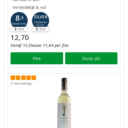
Verleidelijk & vol
8
ZILVER
,5
Citadelles
Hamersma
du Vin
2024
2024
12,70
Vanaf 12 flessen 11,64 per fles
Fles
Doos (6)
(1 beoordeling)