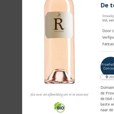
De t
Smaakp
Vol, ver
Door c
Verfij
Fantast
Proefsch
Conco
202
Domaine
de Prov
(Ga over de afbeelding om in te zoomen)
de titel
beste w
naar de