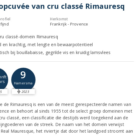
opcuvée van cru classé Rimauresq
rofiel
Herkomst
fijnd
Frankrijk - Provence
ru classé-domein Rimauresq
nd en krachtig, met lengte en bewaarpotentieel
isch bij bouillabaisse, gegrilde vis en kruidig lamsvlees
9
rift
urs
Hamersma
5
2023
 de Rimauresq is een van de meest gerespecteerde namen van
ence en behoort al sinds 1955 tot de select groep domeinen met
 cru classé, een classificatie die destijds werd toegekend aan de
ijngoederen van de streek. De naam van het domein verwijst
 Real Mauresque, het riviertje dat door het landgoed stroomt aan