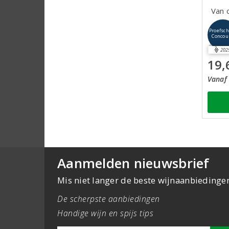
Van 
Proefsch
Concou
202
19,
Vanaf 
Aanmelden nieuwsbrief
Mis niet langer de beste wijnaanbiedinge
De scherpste aanbiedingen
Handige wijn en spijs tips