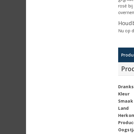
rosé bij
overne
Houdb
Nu op d
Produ
Pro
Dranks
Kleur
Smaak
Land
Herko
Produc
Oogstj