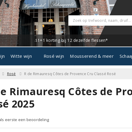
11+1 korting bij 12 dezelfde flessen*
ijn
Witte wijn
Rosé wijn
Mousserend & meer
Schaa
Rosé
R de Rimauresq Côtes de Provence Cru Classé Rosé
de Rimauresq Côtes de Pr
sé 2025
 als eerste een beoordeling