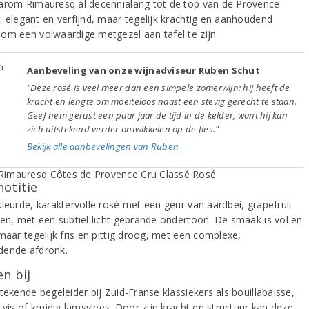
arom Rimauresq al decennialang tot de top van de Provence
: elegant en verfijnd, maar tegelijk krachtig en aanhoudend
om een volwaardige metgezel aan tafel te zijn.
Aanbeveling van onze wijnadviseur Ruben Schut
"Deze rosé is veel meer dan een simpele zomerwijn: hij heeft de
kracht en lengte om moeiteloos naast een stevig gerecht te staan.
Geef hem gerust een paar jaar de tijd in de kelder, want hij kan
zich uitstekend verder ontwikkelen op de fles."
Bekijk alle aanbevelingen van Ruben
notitie
kleurde, karaktervolle rosé met een geur van aardbei, grapefruit
den, met een subtiel licht gebrande ondertoon. De smaak is vol en
maar tegelijk fris en pittig droog, met een complexe,
ende afdronk.
n bij
tekende begeleider bij Zuid-Franse klassiekers als bouillabaisse,
 vis of kruidig lamsvlees. Door zijn kracht en structuur kan deze