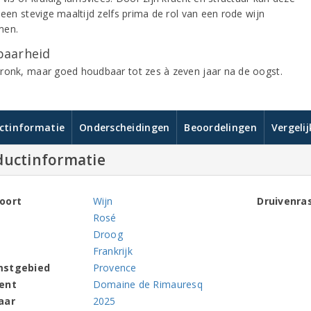
 een stevige maaltijd zelfs prima de rol van een rode wijn
men.
aarheid
ronk, maar goed houdbaar tot zes à zeven jaar na de oogst.
ctinformatie
Onderscheidingen
Beoordelingen
Vergeli
ductinformatie
oort
Wijn
Druivenra
Rosé
Droog
Frankrijk
mstgebied
Provence
ent
Domaine de Rimauresq
aar
2025