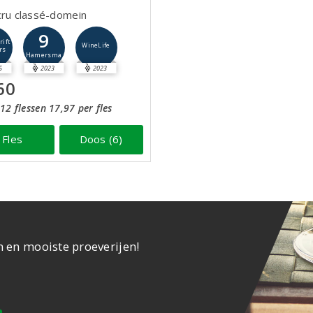
cru classé-domein
9
rift
WineLife
rs
Hamersma
5
2023
2023
60
12 flessen 17,97 per fles
Fles
Doos (6)
n en mooiste proeverijen!