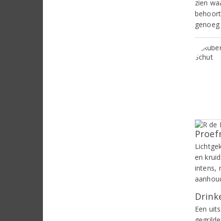
zien wa
behoort
genoeg 
Proef
Lichtge
en krui
intens, 
aanhoud
Drinke
Een uits
gegrilde