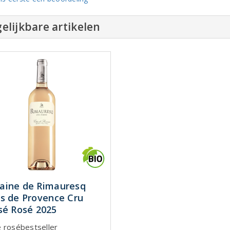
elijkbare artikelen
ine de Rimauresq
s de Provence Cru
sé Rosé 2025
 rosébestseller