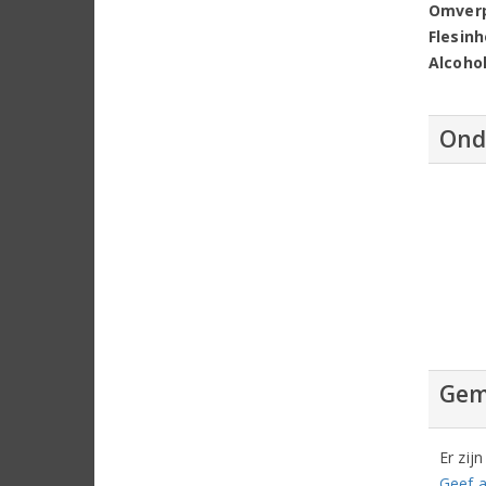
Omver
Flesin
Alcoho
Ond
Gem
Er zij
Geef a