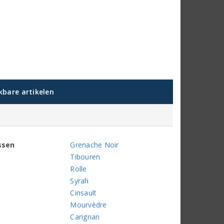
jkbare artikelen
ssen
Grenache Noir
Tibouren
Rolle
Syrah
Cinsault
Mourvèdre
Carignan