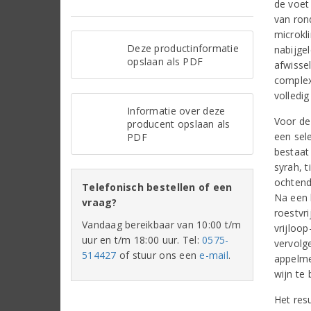
de voet
van ron
microkl
Deze productinformatie
nabijge
opslaan als PDF
afwissel
complex
volledig
Informatie over deze
Voor de
producent opslaan als
een sel
PDF
bestaat 
syrah, 
ochtend 
Telefonisch bestellen of een
Na een 
vraag?
roestvr
Vandaag bereikbaar van 10:00 t/m
vrijloo
uur en t/m 18:00 uur. Tel:
0575-
vervolg
514427
of stuur ons een
e-mail
.
appelme
wijn te
Het resu