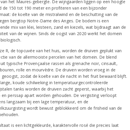
 van het Maures-gebergte. De wijngaarden liggen op een hoogte
d de 150 tot 190 meter en profiteren van een bijzonder
imaat: de koelte van de mistralwind en de beschutting van de
legen bergtop Notre-Dame des Anges. De bodem is een
ende mix van klei, leisteen, zand en kiezels, wat bijdraagt aan de
iteit van de wijnen. Sinds de oogst van 2020 werkt het domein
 biologisch.
ze R, de topcuvée van het huis, worden de druiven geplukt van
ectie van de allermooiste percelen van het domein. De blend
uit typische Provençaalse rassen als grenache noir, cinsault,
tibouren, rolle en mourvèdre. De druiven worden vroeg in de
geoogst, zodat de koelte van de nacht in het fruit bewaard blijft.
lange, koude schilweking in temperatuurgecontroleerde
ijstalen tanks worden de druiven zacht geperst, waarbij het
p- en perssap apart worden gehouden. De vergisting verloopt
ens langzaam bij een lage temperatuur, en de
lkzuurgisting wordt bewust geblokkeerd om de frisheid van de
 behouden.
ltaat is een lichtgekleurde, karaktervolle rosé die precies laat