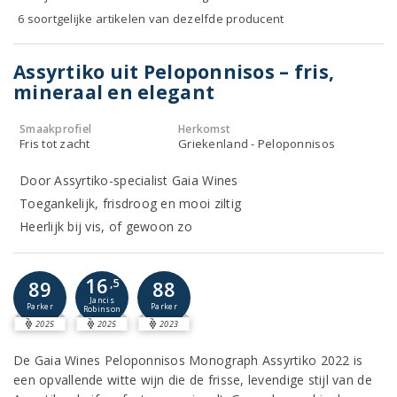
6 soortgelijke artikelen van dezelfde producent
Assyrtiko uit Peloponnisos – fris,
mineraal en elegant
Smaakprofiel
Herkomst
Fris tot zacht
Griekenland - Peloponnisos
Door Assyrtiko-specialist Gaia Wines
Toegankelijk, frisdroog en mooi ziltig
Heerlijk bij vis, of gewoon zo
16
89
,5
88
Jancis
Parker
Parker
Robinson
2025
2025
2023
De Gaia Wines Peloponnisos Monograph Assyrtiko 2022 is
een opvallende witte wijn die de frisse, levendige stijl van de