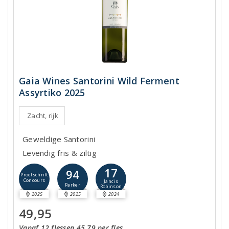
Gaia Wines Santorini Wild Ferment
Assyrtiko 2025
Zacht, rijk
Geweldige Santorini
Levendig fris & ziltig
17
94
Proefschrift
Concours
Jancis
Parker
Robinson
2025
2025
2024
49,95
Vanaf 12 flessen 45,79 per fles